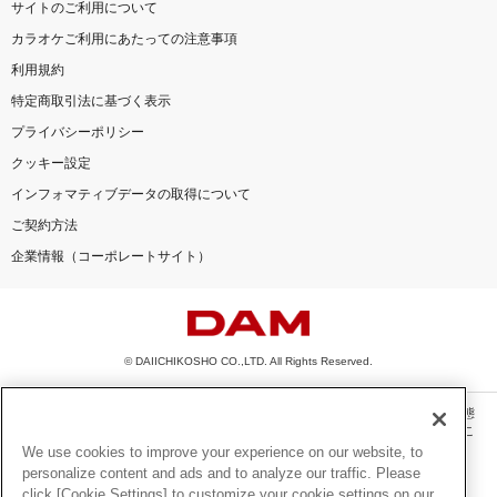
サイトのご利用について
カラオケご利用にあたっての注意事項
利用規約
特定商取引法に基づく表示
プライバシーポリシー
クッキー設定
インフォマティブデータの取得について
ご契約方法
企業情報（コーポレートサイト）
© DAIICHIKOSHO CO.,LTD. All Rights Reserved.
このサイトに掲載されている一切の文章・画像・写真・動画・音声等を、手段や形態
を問わず、著作権法の定める範囲を超えて無断で複製、転載、ファイル化などするこ
とを禁じます。
We use cookies to improve your experience on our website, to
personalize content and ads and to analyze our traffic. Please
楽曲及びコンテンツは、機種によりご利用いただけない場合があります。
click [Cookie Settings] to customize your cookie settings on our
楽曲及びコンテンツの配信日、配信内容が変更になる場合があります。