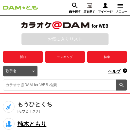
曲を探す
店を探す
マイページ
メニュー
ログイン
マイページ
お気に入りリスト
動画からさがす
録音からさがす
プレミアムサービス
新曲
ランキング
特集
DAM★とも動画
閉じる
ヘルプ
DAM★とも録音
カラオケ＠DAM
もうひとくち
ユーザー検索
[モウヒトクチ]
楠木ともり
キャンペーン