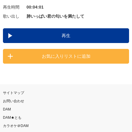
再生時間
00:04:01
お知らせ
よくあるご質問
歌い出し
肺いっぱい君の匂いを満たして
DAMの新曲・ランキングなど
再生
カラオケ最新情報をチェック！
お気に入りリストに追加
自宅でカラオケ歌い放題！
家族や友達と一緒に！練習にも！
サイトマップ
お問い合わせ
DAM
DAM★とも
カラオケ＠DAM