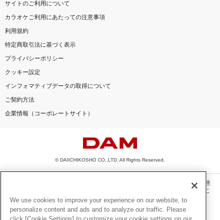
サイトのご利用について
カラオケご利用にあたっての注意事項
利用規約
特定商取引法に基づく表示
プライバシーポリシー
クッキー設定
インフォマティブデータの取得について
ご契約方法
企業情報（コーポレートサイト）
© DAIICHIKOSHO CO.,LTD. All Rights Reserved.
このサイトに掲載されている一切の文章・画像・写真・動画・音声等を、手段や形態
を問わず、著作権法の定める範囲を超えて無断で複製、転載、ファイル化などするこ
とを禁じます。
We use cookies to improve your experience on our website, to
personalize content and ads and to analyze our traffic. Please
楽曲及びコンテンツは、機種によりご利用いただけない場合があります。
click [Cookie Settings] to customize your cookie settings on our
楽曲及びコンテンツの配信日、配信内容が変更になる場合があります。