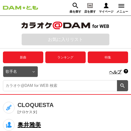
曲を探す
店を探す
マイページ
メニュー
ログイン
マイページ
お気に入りリスト
動画からさがす
録音からさがす
プレミアムサービス
新曲
ランキング
特集
DAM★とも動画
閉じる
ヘルプ
DAM★とも録音
カラオケ＠DAM
CLOQUESTA
ユーザー検索
[クロケスタ]
奥井雅美
キャンペーン