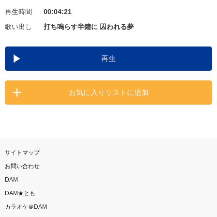
再生時間
00:04:21
お知らせ
よくあるご質問
歌い出し
打ち鳴らす半鐘に 囚われる夢
DAMの新曲・ランキングなど
再生
カラオケ最新情報をチェック！
お気に入りリストに追加
自宅でカラオケ歌い放題！
家族や友達と一緒に！練習にも！
サイトマップ
お問い合わせ
DAM
DAM★とも
カラオケ＠DAM