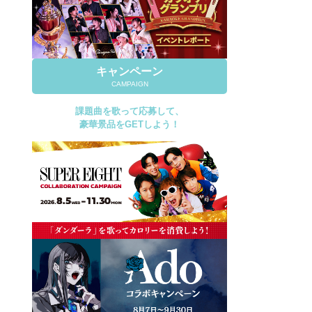
キャンペーン
CAMPAIGN
課題曲を歌って応募して、
豪華景品をGETしよう！