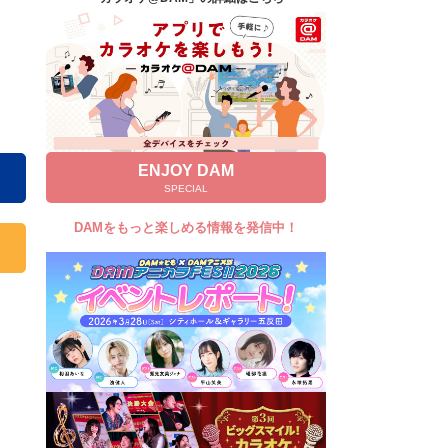
キャンペーン
お知らせ
よくあるご質問
DAMの新曲・ランキングなど
カラオケ最新情報をチェック！
ENJOY DAM
SPECIAL
DAMをもっと楽しめる情報を発信中！
自宅でカラオケ歌い放題！
家族や友達と一緒に！練習にも！