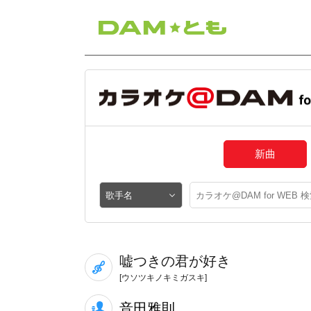
新曲
嘘つきの君が好き
[ウソツキノキミガスキ]
音田雅則