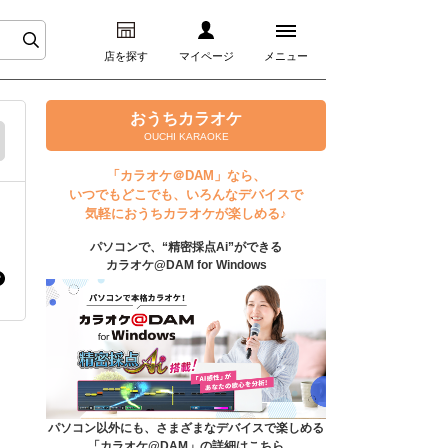
店を探す
マイページ
メニュー
ログイン
おうちカラオケ
OUCHI KARAOKE
マイページ
「カラオケ＠DAM」なら、
いつでもどこでも、いろんなデバイスで
プレミアムサービス
気軽におうちカラオケが楽しめる♪
パソコンで、“精密採点Ai”ができる
DAM★とも動画
カラオケ@DAM for Windows
DAM★とも録音
カラオケ＠DAM
ユーザー検索
パソコン以外にも、さまざまなデバイスで楽しめる
「カラオケ@DAM」の詳細はこちら