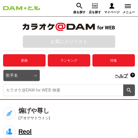
曲を探す
店を探す
マイページ
メニュー
ログイン
マイページ
お気に入りリスト
動画からさがす
録音からさがす
プレミアムサービス
新曲
ランキング
特集
DAM★とも動画
閉じる
ヘルプ
DAM★とも録音
カラオケ＠DAM
煽げや尊し
ユーザー検索
[アオゲヤトウトシ]
Reol
キャンペーン