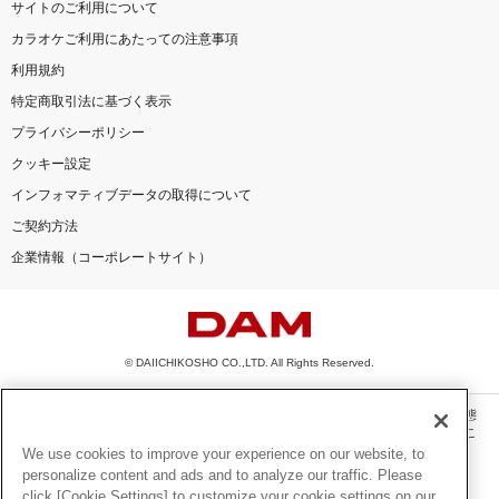
サイトのご利用について
カラオケご利用にあたっての注意事項
利用規約
特定商取引法に基づく表示
プライバシーポリシー
クッキー設定
インフォマティブデータの取得について
ご契約方法
企業情報（コーポレートサイト）
© DAIICHIKOSHO CO.,LTD. All Rights Reserved.
このサイトに掲載されている一切の文章・画像・写真・動画・音声等を、手段や形態
を問わず、著作権法の定める範囲を超えて無断で複製、転載、ファイル化などするこ
とを禁じます。
We use cookies to improve your experience on our website, to
personalize content and ads and to analyze our traffic. Please
楽曲及びコンテンツは、機種によりご利用いただけない場合があります。
click [Cookie Settings] to customize your cookie settings on our
楽曲及びコンテンツの配信日、配信内容が変更になる場合があります。