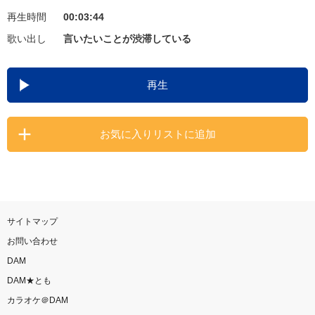
再生時間
00:03:44
お知らせ
よくあるご質問
歌い出し
言いたいことが渋滞している
DAMの新曲・ランキングなど
再生
カラオケ最新情報をチェック！
お気に入りリストに追加
自宅でカラオケ歌い放題！
家族や友達と一緒に！練習にも！
サイトマップ
お問い合わせ
DAM
DAM★とも
カラオケ＠DAM