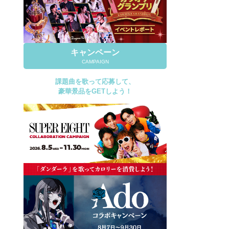
キャンペーン
CAMPAIGN
課題曲を歌って応募して、
豪華景品をGETしよう！