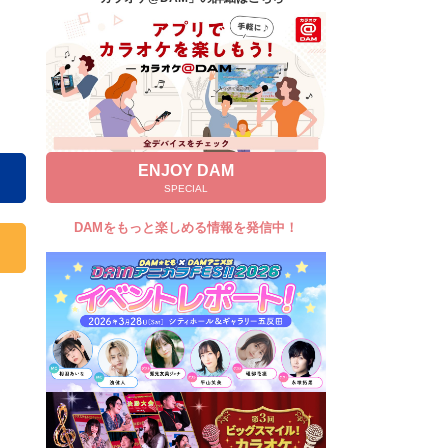
キャンペーン
お知らせ
よくあるご質問
DAMの新曲・ランキングなど
カラオケ最新情報をチェック！
ENJOY DAM
SPECIAL
DAMをもっと楽しめる情報を発信中！
自宅でカラオケ歌い放題！
家族や友達と一緒に！練習にも！