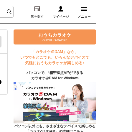
店を探す
マイページ
メニュー
ログイン
おうちカラオケ
OUCHI KARAOKE
マイページ
「カラオケ＠DAM」なら、
いつでもどこでも、いろんなデバイスで
プレミアムサービス
気軽におうちカラオケが楽しめる♪
パソコンで、“精密採点Ai”ができる
DAM★とも動画
カラオケ@DAM for Windows
DAM★とも録音
カラオケ＠DAM
ユーザー検索
パソコン以外にも、さまざまなデバイスで楽しめる
「カラオケ@DAM」の詳細はこちら