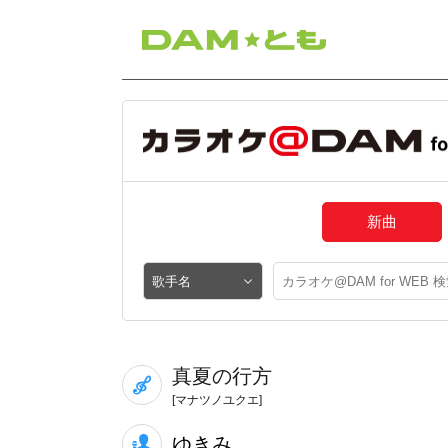
新曲
真夏の行方
[マナツノユクエ]
ゆきみ