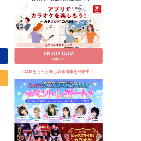
キャンペーン
お知らせ
よくあるご質問
DAMの新曲・ランキングなど
カラオケ最新情報をチェック！
ENJOY DAM
SPECIAL
DAMをもっと楽しめる情報を発信中！
自宅でカラオケ歌い放題！
家族や友達と一緒に！練習にも！