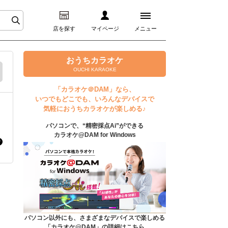
店を探す
マイページ
メニュー
ログイン
おうちカラオケ
OUCHI KARAOKE
マイページ
「カラオケ＠DAM」なら、
いつでもどこでも、いろんなデバイスで
プレミアムサービス
気軽におうちカラオケが楽しめる♪
パソコンで、“精密採点Ai”ができる
DAM★とも動画
カラオケ@DAM for Windows
DAM★とも録音
カラオケ＠DAM
ユーザー検索
パソコン以外にも、さまざまなデバイスで楽しめる
「カラオケ@DAM」の詳細はこちら