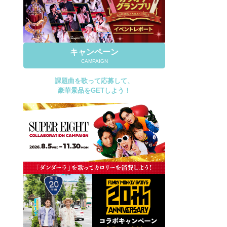
キャンペーン
CAMPAIGN
課題曲を歌って応募して、
豪華景品をGETしよう！