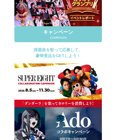
キャンペーン
CAMPAIGN
課題曲を歌って応募して、
豪華景品をGETしよう！