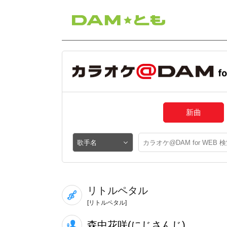
新曲
リトルペタル
[リトルペタル]
森中花咲(にじさんじ)