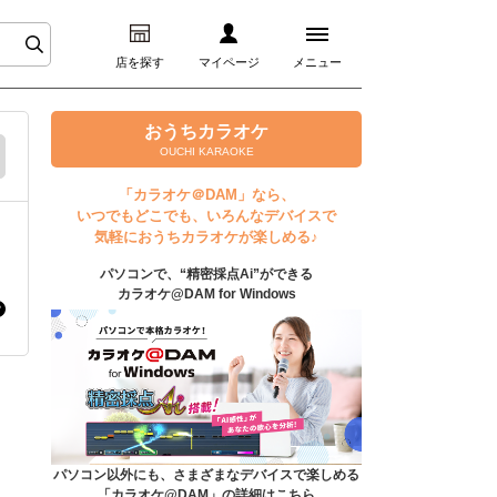
店を探す
マイページ
メニュー
ログイン
おうちカラオケ
OUCHI KARAOKE
マイページ
「カラオケ＠DAM」なら、
いつでもどこでも、いろんなデバイスで
プレミアムサービス
気軽におうちカラオケが楽しめる♪
パソコンで、“精密採点Ai”ができる
DAM★とも動画
カラオケ@DAM for Windows
DAM★とも録音
カラオケ＠DAM
ユーザー検索
パソコン以外にも、さまざまなデバイスで楽しめる
「カラオケ@DAM」の詳細はこちら