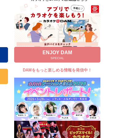
キャンペーン
お知らせ
よくあるご質問
DAMの新曲・ランキングなど
カラオケ最新情報をチェック！
ENJOY DAM
SPECIAL
DAMをもっと楽しめる情報を発信中！
自宅でカラオケ歌い放題！
家族や友達と一緒に！練習にも！