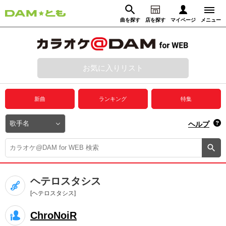
曲を探す
店を探す
マイページ
メニュー
ログイン
マイページ
お気に入りリスト
動画からさがす
録音からさがす
プレミアムサービス
新曲
ランキング
特集
DAM★とも動画
閉じる
ヘルプ
DAM★とも録音
カラオケ＠DAM
ヘテロスタシス
ユーザー検索
[ヘテロスタシス]
ChroNoiR
キャンペーン