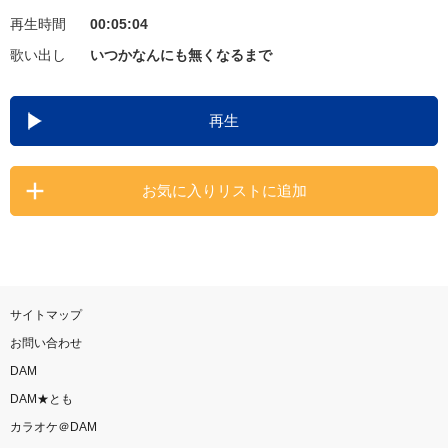
再生時間
00:05:04
お知らせ
よくあるご質問
歌い出し
いつかなんにも無くなるまで
DAMの新曲・ランキングなど
再生
カラオケ最新情報をチェック！
お気に入りリストに追加
自宅でカラオケ歌い放題！
家族や友達と一緒に！練習にも！
サイトマップ
お問い合わせ
DAM
DAM★とも
カラオケ＠DAM