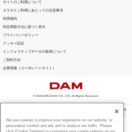
サイトのご利用について
カラオケご利用にあたっての注意事項
利用規約
特定商取引法に基づく表示
プライバシーポリシー
クッキー設定
インフォマティブデータの取得について
ご契約方法
企業情報（コーポレートサイト）
© DAIICHIKOSHO CO.,LTD. All Rights Reserved.
このサイトに掲載されている一切の文章・画像・写真・動画・音声等を、手段や形態
を問わず、著作権法の定める範囲を超えて無断で複製、転載、ファイル化などするこ
とを禁じます。
We use cookies to improve your experience on our website, to
personalize content and ads and to analyze our traffic. Please
楽曲及びコンテンツは、機種によりご利用いただけない場合があります。
click [Cookie Settings] to customize your cookie settings on our
楽曲及びコンテンツの配信日、配信内容が変更になる場合があります。