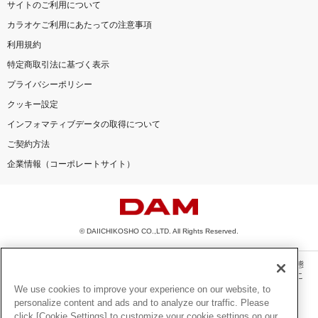
サイトのご利用について
カラオケご利用にあたっての注意事項
利用規約
特定商取引法に基づく表示
プライバシーポリシー
クッキー設定
インフォマティブデータの取得について
ご契約方法
企業情報（コーポレートサイト）
© DAIICHIKOSHO CO.,LTD. All Rights Reserved.
このサイトに掲載されている一切の文章・画像・写真・動画・音声等を、手段や形態
を問わず、著作権法の定める範囲を超えて無断で複製、転載、ファイル化などするこ
とを禁じます。
We use cookies to improve your experience on our website, to
personalize content and ads and to analyze our traffic. Please
楽曲及びコンテンツは、機種によりご利用いただけない場合があります。
click [Cookie Settings] to customize your cookie settings on our
楽曲及びコンテンツの配信日、配信内容が変更になる場合があります。