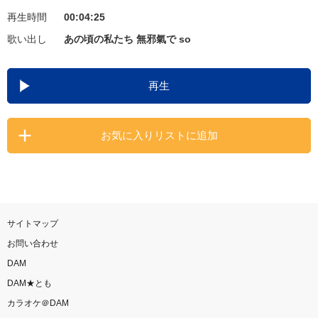
再生時間
00:04:25
お知らせ
よくあるご質問
歌い出し
あの頃の私たち 無邪氣で so
DAMの新曲・ランキングなど
再生
カラオケ最新情報をチェック！
お気に入りリストに追加
自宅でカラオケ歌い放題！
家族や友達と一緒に！練習にも！
サイトマップ
お問い合わせ
DAM
DAM★とも
カラオケ＠DAM