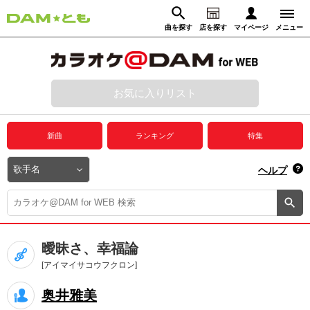
曲を探す
店を探す
マイページ
メニュー
ログイン
マイページ
お気に入りリスト
動画からさがす
録音からさがす
プレミアムサービス
新曲
ランキング
特集
DAM★とも動画
閉じる
ヘルプ
DAM★とも録音
カラオケ＠DAM
曖昧さ、幸福論
ユーザー検索
[アイマイサコウフクロン]
奥井雅美
キャンペーン