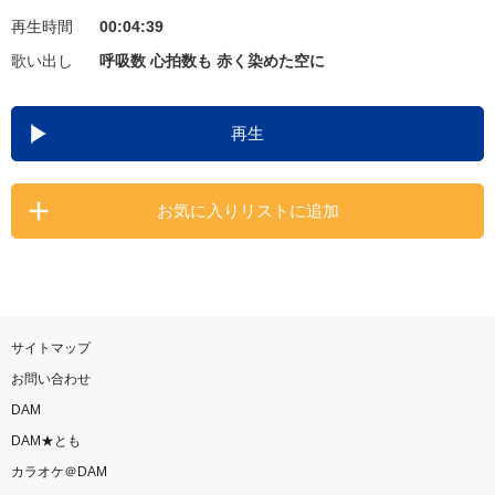
再生時間
00:04:39
お知らせ
よくあるご質問
歌い出し
呼吸数 心拍数も 赤く染めた空に
DAMの新曲・ランキングなど
再生
カラオケ最新情報をチェック！
お気に入りリストに追加
自宅でカラオケ歌い放題！
家族や友達と一緒に！練習にも！
サイトマップ
お問い合わせ
DAM
DAM★とも
カラオケ＠DAM