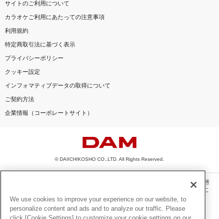
サイトのご利用について
カラオケご利用にあたっての注意事項
利用規約
特定商取引法に基づく表示
プライバシーポリシー
クッキー設定
インフォマティブデータの取得について
ご契約方法
企業情報（コーポレートサイト）
© DAIICHIKOSHO CO.,LTD. All Rights Reserved.
このサイトに掲載されている一切の文章・画像・写真・動画・音声等を、手段や形態
を問わず、著作権法の定める範囲を超えて無断で複製、転載、ファイル化などするこ
とを禁じます。
We use cookies to improve your experience on our website, to
personalize content and ads and to analyze our traffic. Please
楽曲及びコンテンツは、機種によりご利用いただけない場合があります。
click [Cookie Settings] to customize your cookie settings on our
楽曲及びコンテンツの配信日、配信内容が変更になる場合があります。