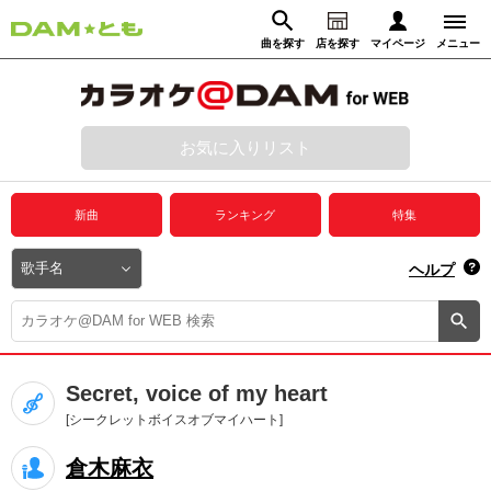
曲を探す
店を探す
マイページ
メニュー
ログイン
マイページ
お気に入りリスト
動画からさがす
録音からさがす
プレミアムサービス
新曲
ランキング
特集
DAM★とも動画
閉じる
ヘルプ
DAM★とも録音
カラオケ＠DAM
Secret, voice of my heart
ユーザー検索
[シークレットボイスオブマイハート]
倉木麻衣
キャンペーン