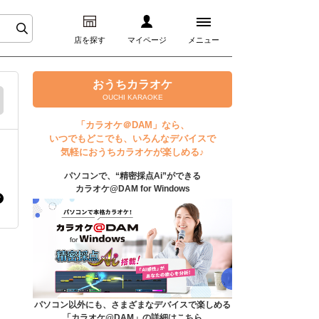
店を探す
マイページ
メニュー
ログイン
おうちカラオケ
OUCHI KARAOKE
マイページ
「カラオケ＠DAM」なら、
いつでもどこでも、いろんなデバイスで
プレミアムサービス
気軽におうちカラオケが楽しめる♪
パソコンで、“精密採点Ai”ができる
DAM★とも動画
カラオケ@DAM for Windows
DAM★とも録音
カラオケ＠DAM
ユーザー検索
パソコン以外にも、さまざまなデバイスで楽しめる
「カラオケ@DAM」の詳細はこちら