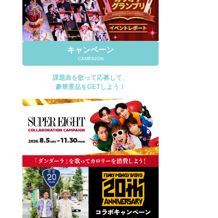
キャンペーン
CAMPAIGN
課題曲を歌って応募して、
豪華景品をGETしよう！