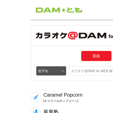
新曲
Caramel Popcorn
[キャラメルポップコーン]
風男塾