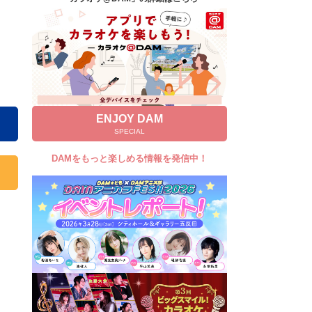
キャンペーン
お知らせ
よくあるご質問
DAMの新曲・ランキングなど
カラオケ最新情報をチェック！
ENJOY DAM
SPECIAL
DAMをもっと楽しめる情報を発信中！
自宅でカラオケ歌い放題！
家族や友達と一緒に！練習にも！