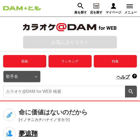
曲を探す
店を探す
マイページ
メニュー
ログイン
マイページ
お気に入りリスト
動画からさがす
録音からさがす
プレミアムサービス
新曲
ランキング
特集
DAM★とも動画
閉じる
ヘルプ
DAM★とも録音
カラオケ＠DAM
命に価値はないのだから
ユーザー検索
[イノチニカチハナイノダカラ]
夢追翔
キャンペーン