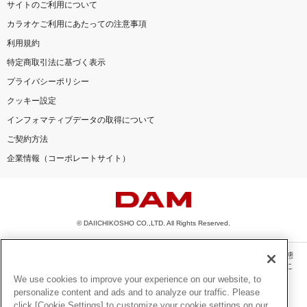
サイトのご利用について
カラオケご利用にあたっての注意事項
利用規約
特定商取引法に基づく表示
プライバシーポリシー
クッキー設定
インフォマティブデータの取得について
ご契約方法
企業情報（コーポレートサイト）
© DAIICHIKOSHO CO.,LTD. All Rights Reserved.
このサイトに掲載されている一切の文章・画像・写真・動画・音声等を、手段や形態
を問わず、著作権法の定める範囲を超えて無断で複製、転載、ファイル化などするこ
とを禁じます。
We use cookies to improve your experience on our website, to
personalize content and ads and to analyze our traffic. Please
楽曲及びコンテンツは、機種によりご利用いただけない場合があります。
click [Cookie Settings] to customize your cookie settings on our
楽曲及びコンテンツの配信日、配信内容が変更になる場合があります。