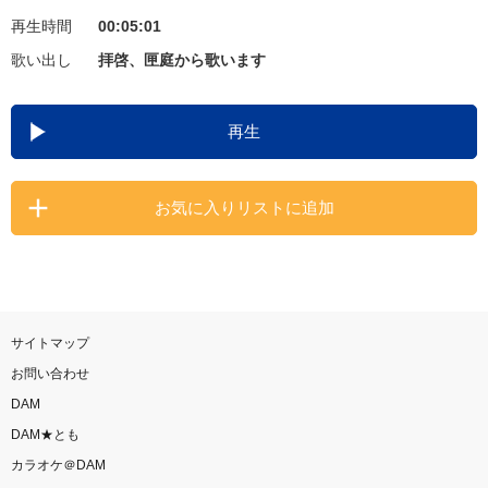
再生時間
00:05:01
お知らせ
よくあるご質問
歌い出し
拝啓、匣庭から歌います
DAMの新曲・ランキングなど
再生
カラオケ最新情報をチェック！
お気に入りリストに追加
自宅でカラオケ歌い放題！
家族や友達と一緒に！練習にも！
サイトマップ
お問い合わせ
DAM
DAM★とも
カラオケ＠DAM