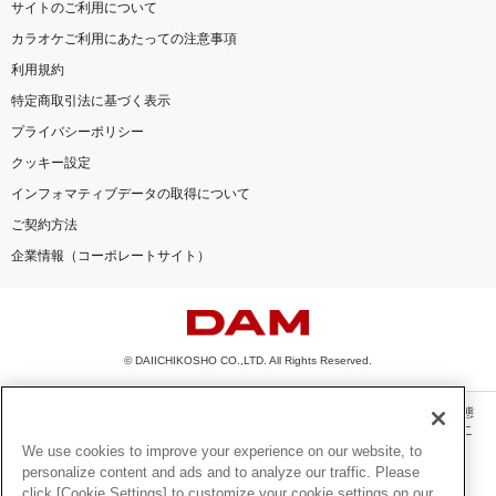
サイトのご利用について
カラオケご利用にあたっての注意事項
利用規約
特定商取引法に基づく表示
プライバシーポリシー
クッキー設定
インフォマティブデータの取得について
ご契約方法
企業情報（コーポレートサイト）
© DAIICHIKOSHO CO.,LTD. All Rights Reserved.
このサイトに掲載されている一切の文章・画像・写真・動画・音声等を、手段や形態
を問わず、著作権法の定める範囲を超えて無断で複製、転載、ファイル化などするこ
とを禁じます。
We use cookies to improve your experience on our website, to
personalize content and ads and to analyze our traffic. Please
楽曲及びコンテンツは、機種によりご利用いただけない場合があります。
click [Cookie Settings] to customize your cookie settings on our
楽曲及びコンテンツの配信日、配信内容が変更になる場合があります。