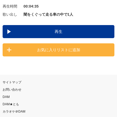
再生時間
00:04:35
お知らせ
よくあるご質問
歌い出し
闇をくぐって走る車の中で1人
DAMの新曲・ランキングなど
再生
カラオケ最新情報をチェック！
お気に入りリストに追加
自宅でカラオケ歌い放題！
家族や友達と一緒に！練習にも！
サイトマップ
お問い合わせ
DAM
DAM★とも
カラオケ＠DAM