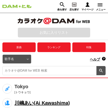
曲を探す
店を探す
マイページ
メニュー
ログイン
マイページ
お気に入りリスト
動画からさがす
録音からさがす
プレミアムサービス
新曲
ランキング
特集
DAM★とも動画
閉じる
ヘルプ
DAM★とも録音
カラオケ＠DAM
Tokyo
ユーザー検索
[トウキョウ]
川嶋あい(Ai Kawashima)
キャンペーン