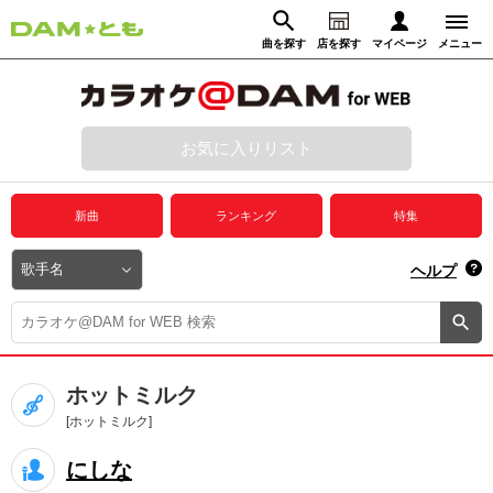
曲を探す
店を探す
マイページ
メニュー
ログイン
マイページ
お気に入りリスト
動画からさがす
録音からさがす
プレミアムサービス
新曲
ランキング
特集
DAM★とも動画
閉じる
ヘルプ
DAM★とも録音
カラオケ＠DAM
ホットミルク
ユーザー検索
[ホットミルク]
にしな
キャンペーン