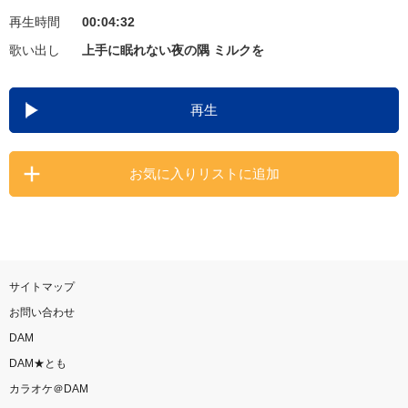
再生時間
00:04:32
お知らせ
よくあるご質問
歌い出し
上手に眠れない夜の隅 ミルクを
DAMの新曲・ランキングなど
再生
カラオケ最新情報をチェック！
お気に入りリストに追加
自宅でカラオケ歌い放題！
家族や友達と一緒に！練習にも！
サイトマップ
お問い合わせ
DAM
DAM★とも
カラオケ＠DAM