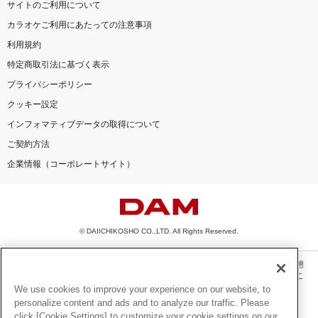
サイトのご利用について
カラオケご利用にあたっての注意事項
利用規約
特定商取引法に基づく表示
プライバシーポリシー
クッキー設定
インフォマティブデータの取得について
ご契約方法
企業情報（コーポレートサイト）
© DAIICHIKOSHO CO.,LTD. All Rights Reserved.
このサイトに掲載されている一切の文章・画像・写真・動画・音声等を、手段や形態
を問わず、著作権法の定める範囲を超えて無断で複製、転載、ファイル化などするこ
とを禁じます。
We use cookies to improve your experience on our website, to
personalize content and ads and to analyze our traffic. Please
楽曲及びコンテンツは、機種によりご利用いただけない場合があります。
click [Cookie Settings] to customize your cookie settings on our
楽曲及びコンテンツの配信日、配信内容が変更になる場合があります。