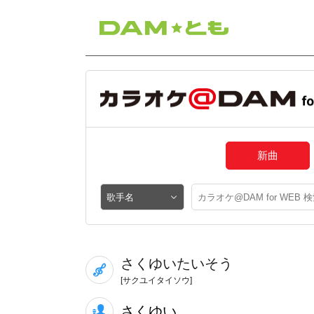
新曲
さくゆいたいそう
[サクユイタイソウ]
さくゆい