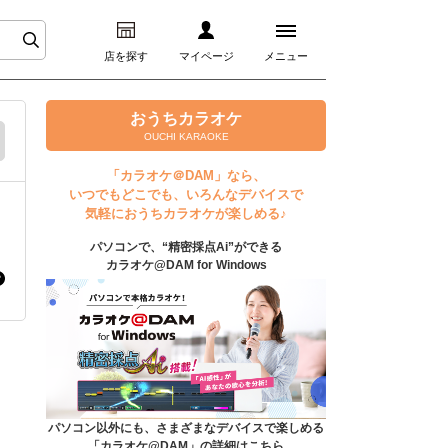
店を探す
マイページ
メニュー
ログイン
おうちカラオケ
OUCHI KARAOKE
マイページ
「カラオケ＠DAM」なら、
いつでもどこでも、いろんなデバイスで
プレミアムサービス
気軽におうちカラオケが楽しめる♪
パソコンで、“精密採点Ai”ができる
DAM★とも動画
カラオケ@DAM for Windows
DAM★とも録音
カラオケ＠DAM
ユーザー検索
パソコン以外にも、さまざまなデバイスで楽しめる
「カラオケ@DAM」の詳細はこちら