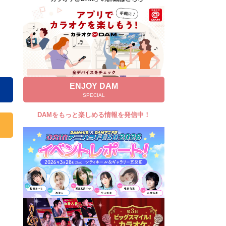
キャンペーン
お知らせ
よくあるご質問
DAMの新曲・ランキングなど
カラオケ最新情報をチェック！
ENJOY DAM
SPECIAL
DAMをもっと楽しめる情報を発信中！
自宅でカラオケ歌い放題！
家族や友達と一緒に！練習にも！