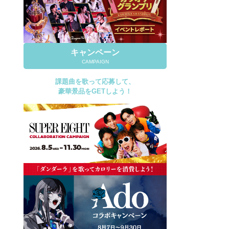
キャンペーン
CAMPAIGN
課題曲を歌って応募して、
豪華景品をGETしよう！