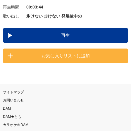
再生時間
00:03:44
お知らせ
よくあるご質問
歌い出し
歩けない 歩けない 発展途中の
DAMの新曲・ランキングなど
再生
カラオケ最新情報をチェック！
お気に入りリストに追加
自宅でカラオケ歌い放題！
家族や友達と一緒に！練習にも！
サイトマップ
お問い合わせ
DAM
DAM★とも
カラオケ＠DAM