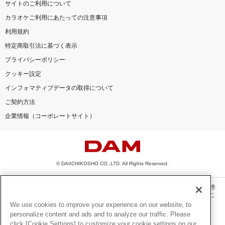
サイトのご利用について
カラオケご利用にあたっての注意事項
利用規約
特定商取引法に基づく表示
プライバシーポリシー
クッキー設定
インフォマティブデータの取得について
ご契約方法
企業情報（コーポレートサイト）
© DAIICHIKOSHO CO.,LTD. All Rights Reserved.
このサイトに掲載されている一切の文章・画像・写真・動画・音声等を、手段や形態
を問わず、著作権法の定める範囲を超えて無断で複製、転載、ファイル化などするこ
とを禁じます。
We use cookies to improve your experience on our website, to
personalize content and ads and to analyze our traffic. Please
楽曲及びコンテンツは、機種によりご利用いただけない場合があります。
click [Cookie Settings] to customize your cookie settings on our
楽曲及びコンテンツの配信日、配信内容が変更になる場合があります。