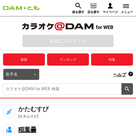
曲を探す
店を探す
マイページ
メニュー
ログイン
マイページ
お気に入りリスト
動画からさがす
録音からさがす
プレミアムサービス
新曲
ランキング
特集
DAM★とも動画
閉じる
ヘルプ
DAM★とも録音
カラオケ＠DAM
かたむすび
ユーザー検索
[カタムスビ]
稲葉曇
キャンペーン