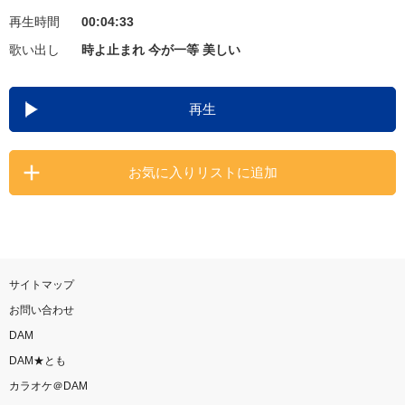
再生時間
00:04:33
お知らせ
よくあるご質問
歌い出し
時よ止まれ 今が一等 美しい
DAMの新曲・ランキングなど
再生
カラオケ最新情報をチェック！
お気に入りリストに追加
自宅でカラオケ歌い放題！
家族や友達と一緒に！練習にも！
サイトマップ
お問い合わせ
DAM
DAM★とも
カラオケ＠DAM