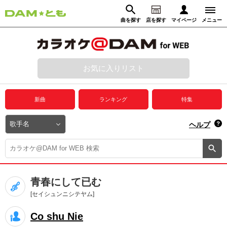
曲を探す
店を探す
マイページ
メニュー
ログイン
マイページ
お気に入りリスト
動画からさがす
録音からさがす
プレミアムサービス
新曲
ランキング
特集
DAM★とも動画
閉じる
ヘルプ
DAM★とも録音
カラオケ＠DAM
青春にして已む
ユーザー検索
[セイシュンニシテヤム]
Co shu Nie
キャンペーン