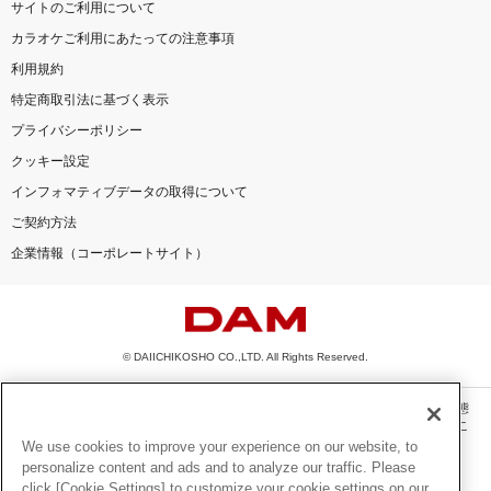
サイトのご利用について
カラオケご利用にあたっての注意事項
利用規約
特定商取引法に基づく表示
プライバシーポリシー
クッキー設定
インフォマティブデータの取得について
ご契約方法
企業情報（コーポレートサイト）
© DAIICHIKOSHO CO.,LTD. All Rights Reserved.
このサイトに掲載されている一切の文章・画像・写真・動画・音声等を、手段や形態
を問わず、著作権法の定める範囲を超えて無断で複製、転載、ファイル化などするこ
とを禁じます。
We use cookies to improve your experience on our website, to
personalize content and ads and to analyze our traffic. Please
楽曲及びコンテンツは、機種によりご利用いただけない場合があります。
click [Cookie Settings] to customize your cookie settings on our
楽曲及びコンテンツの配信日、配信内容が変更になる場合があります。