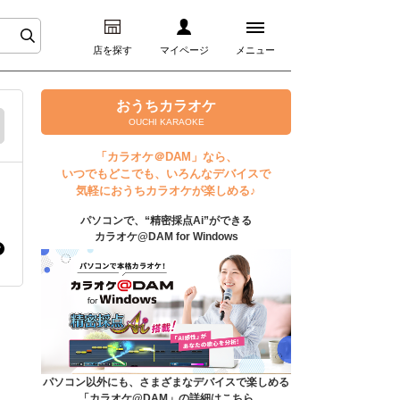
店を探す
マイページ
メニュー
ログイン
おうちカラオケ
OUCHI KARAOKE
マイページ
「カラオケ＠DAM」なら、
いつでもどこでも、いろんなデバイスで
プレミアムサービス
気軽におうちカラオケが楽しめる♪
パソコンで、“精密採点Ai”ができる
DAM★とも動画
カラオケ@DAM for Windows
DAM★とも録音
カラオケ＠DAM
ユーザー検索
パソコン以外にも、さまざまなデバイスで楽しめる
「カラオケ@DAM」の詳細はこちら