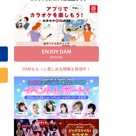
キャンペーン
お知らせ
よくあるご質問
DAMの新曲・ランキングなど
カラオケ最新情報をチェック！
ENJOY DAM
SPECIAL
DAMをもっと楽しめる情報を発信中！
自宅でカラオケ歌い放題！
家族や友達と一緒に！練習にも！