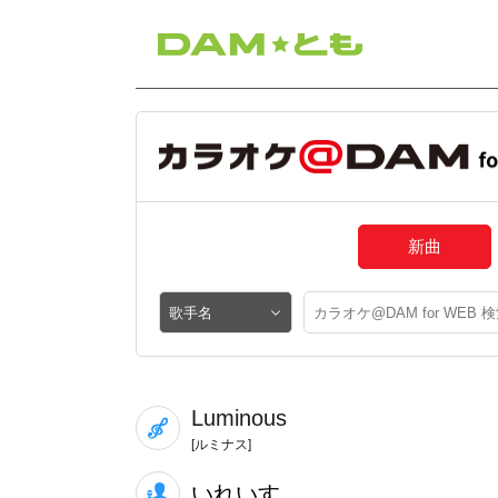
新曲
Luminous
[ルミナス]
いれいす