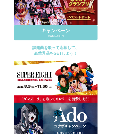
キャンペーン
CAMPAIGN
課題曲を歌って応募して、
豪華景品をGETしよう！