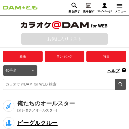
曲を探す
店を探す
マイページ
メニュー
ログイン
マイページ
お気に入りリスト
動画からさがす
録音からさがす
プレミアムサービス
新曲
ランキング
特集
DAM★とも動画
閉じる
ヘルプ
DAM★とも録音
カラオケ＠DAM
俺たちのオールスター
ユーザー検索
[オレタチノオールスター]
ビーグルクルー
キャンペーン