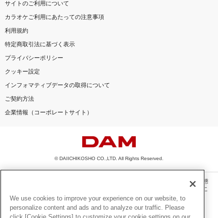
サイトのご利用について
カラオケご利用にあたっての注意事項
利用規約
特定商取引法に基づく表示
プライバシーポリシー
クッキー設定
インフォマティブデータの取得について
ご契約方法
企業情報（コーポレートサイト）
© DAIICHIKOSHO CO.,LTD. All Rights Reserved.
このサイトに掲載されている一切の文章・画像・写真・動画・音声等を、手段や形態
を問わず、著作権法の定める範囲を超えて無断で複製、転載、ファイル化などするこ
とを禁じます。
We use cookies to improve your experience on our website, to
personalize content and ads and to analyze our traffic. Please
楽曲及びコンテンツは、機種によりご利用いただけない場合があります。
click [Cookie Settings] to customize your cookie settings on our
楽曲及びコンテンツの配信日、配信内容が変更になる場合があります。