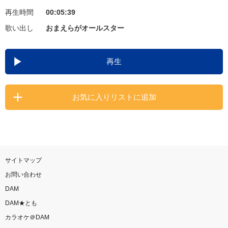
再生時間
00:05:39
お知らせ
よくあるご質問
歌い出し
おまえらがオールスター
DAMの新曲・ランキングなど
再生
カラオケ最新情報をチェック！
お気に入りリストに追加
自宅でカラオケ歌い放題！
家族や友達と一緒に！練習にも！
サイトマップ
お問い合わせ
DAM
DAM★とも
カラオケ＠DAM