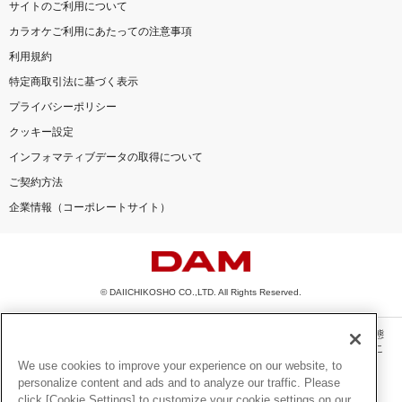
サイトのご利用について
カラオケご利用にあたっての注意事項
利用規約
特定商取引法に基づく表示
プライバシーポリシー
クッキー設定
インフォマティブデータの取得について
ご契約方法
企業情報（コーポレートサイト）
© DAIICHIKOSHO CO.,LTD. All Rights Reserved.
このサイトに掲載されている一切の文章・画像・写真・動画・音声等を、手段や形態
を問わず、著作権法の定める範囲を超えて無断で複製、転載、ファイル化などするこ
とを禁じます。
We use cookies to improve your experience on our website, to
personalize content and ads and to analyze our traffic. Please
楽曲及びコンテンツは、機種によりご利用いただけない場合があります。
click [Cookie Settings] to customize your cookie settings on our
楽曲及びコンテンツの配信日、配信内容が変更になる場合があります。