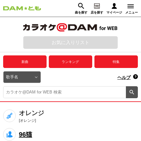
曲を探す
店を探す
マイページ
メニュー
ログイン
マイページ
お気に入りリスト
動画からさがす
録音からさがす
プレミアムサービス
新曲
ランキング
特集
DAM★とも動画
閉じる
ヘルプ
DAM★とも録音
カラオケ＠DAM
オレンジ
ユーザー検索
[オレンジ]
96猫
キャンペーン