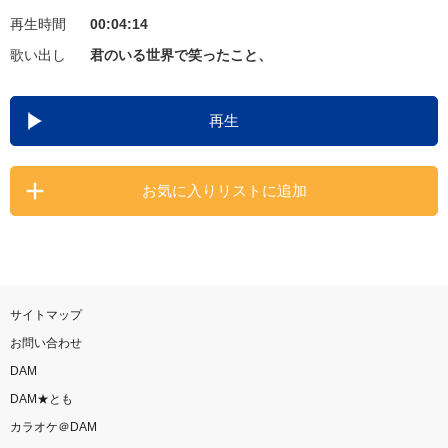
再生時間
00:04:14
お知らせ
よくあるご質問
歌い出し
君のいる世界で笑ったこと、
DAMの新曲・ランキングなど
再生
カラオケ最新情報をチェック！
お気に入りリストに追加
自宅でカラオケ歌い放題！
家族や友達と一緒に！練習にも！
サイトマップ
お問い合わせ
DAM
DAM★とも
カラオケ＠DAM