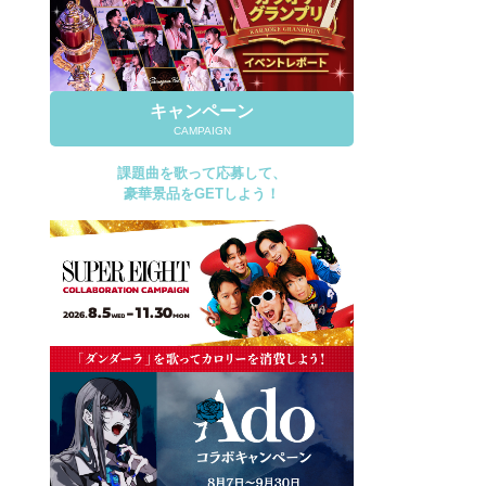
キャンペーン
CAMPAIGN
課題曲を歌って応募して、
豪華景品をGETしよう！