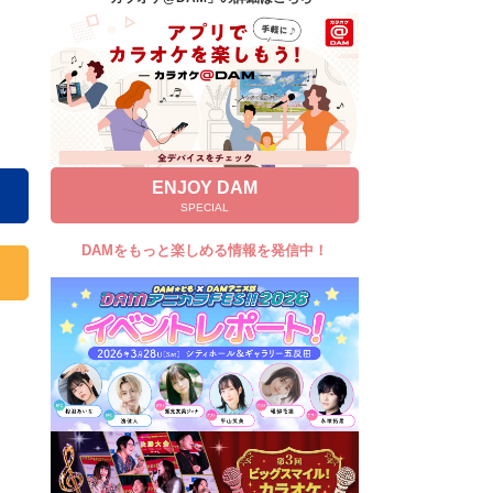
キャンペーン
お知らせ
よくあるご質問
DAMの新曲・ランキングなど
カラオケ最新情報をチェック！
ENJOY DAM
SPECIAL
DAMをもっと楽しめる情報を発信中！
自宅でカラオケ歌い放題！
家族や友達と一緒に！練習にも！