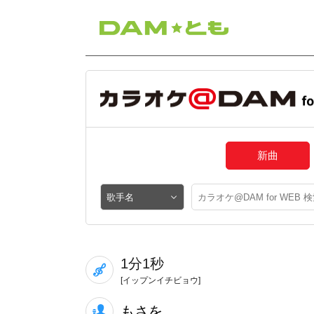
新曲
1分1秒
[イップンイチビョウ]
もさを。