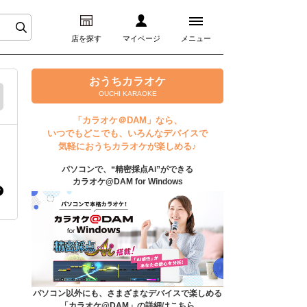
店を探す
マイページ
メニュー
ログイン
おうちカラオケ
OUCHI KARAOKE
マイページ
「カラオケ＠DAM」なら、
いつでもどこでも、いろんなデバイスで
プレミアムサービス
気軽におうちカラオケが楽しめる♪
パソコンで、“精密採点Ai”ができる
DAM★とも動画
カラオケ@DAM for Windows
DAM★とも録音
カラオケ＠DAM
ユーザー検索
パソコン以外にも、さまざまなデバイスで楽しめる
「カラオケ@DAM」の詳細はこちら