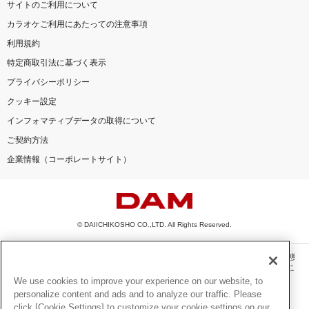
サイトのご利用について
カラオケご利用にあたっての注意事項
利用規約
特定商取引法に基づく表示
プライバシーポリシー
クッキー設定
インフォマティブデータの取得について
ご契約方法
企業情報（コーポレートサイト）
© DAIICHIKOSHO CO.,LTD. All Rights Reserved.
このサイトに掲載されている一切の文章・画像・写真・動画・音声等を、手段や形態
を問わず、著作権法の定める範囲を超えて無断で複製、転載、ファイル化などするこ
とを禁じます。
We use cookies to improve your experience on our website, to
personalize content and ads and to analyze our traffic. Please
楽曲及びコンテンツは、機種によりご利用いただけない場合があります。
click [Cookie Settings] to customize your cookie settings on our
楽曲及びコンテンツの配信日、配信内容が変更になる場合があります。