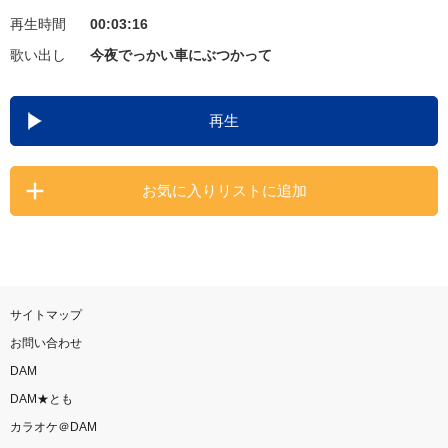
再生時間
00:03:16
お知らせ
よくあるご質問
歌い出し
今夜でっかい車にぶつかって
DAMの新曲・ランキングなど
再生
カラオケ最新情報をチェック！
お気に入りリストに追加
自宅でカラオケ歌い放題！
家族や友達と一緒に！練習にも！
サイトマップ
お問い合わせ
DAM
DAM★とも
カラオケ＠DAM