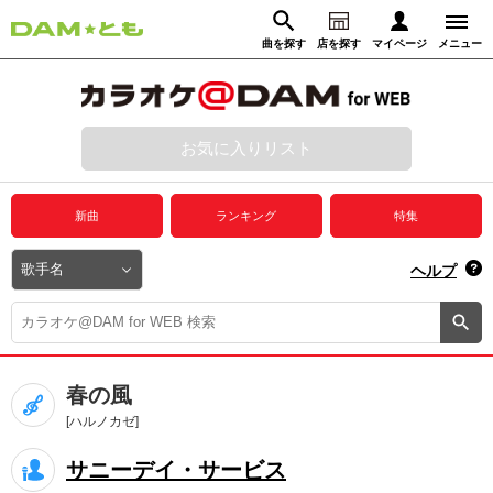
曲を探す
店を探す
マイページ
メニュー
ログイン
マイページ
お気に入りリスト
動画からさがす
録音からさがす
プレミアムサービス
新曲
ランキング
特集
DAM★とも動画
閉じる
ヘルプ
DAM★とも録音
カラオケ＠DAM
春の風
ユーザー検索
[ハルノカゼ]
サニーデイ・サービス
キャンペーン