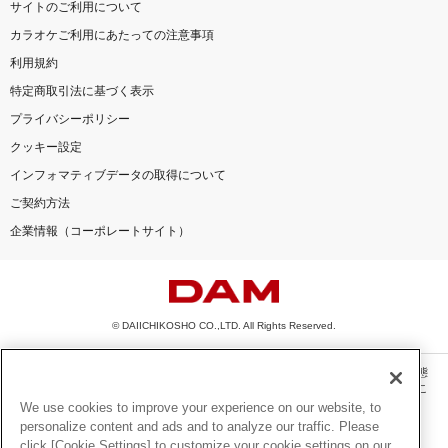
サイトのご利用について
カラオケご利用にあたっての注意事項
利用規約
特定商取引法に基づく表示
プライバシーポリシー
クッキー設定
インフォマティブデータの取得について
ご契約方法
企業情報（コーポレートサイト）
© DAIICHIKOSHO CO.,LTD. All Rights Reserved.
このサイトに掲載されている一切の文章・画像・写真・動画・音声等を、手段や形態
を問わず、著作権法の定める範囲を超えて無断で複製、転載、ファイル化などするこ
とを禁じます。
We use cookies to improve your experience on our website, to
personalize content and ads and to analyze our traffic. Please
楽曲及びコンテンツは、機種によりご利用いただけない場合があります。
click [Cookie Settings] to customize your cookie settings on our
楽曲及びコンテンツの配信日、配信内容が変更になる場合があります。