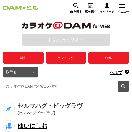
曲を探す
店を探す
マイページ
メニュー
ログイン
マイページ
お気に入りリスト
動画からさがす
録音からさがす
プレミアムサービス
新曲
ランキング
特集
DAM★とも動画
閉じる
ヘルプ
DAM★とも録音
カラオケ＠DAM
セルフハグ・ビッグラヴ
ユーザー検索
[セルフハグビッグラブ]
ゆいにしお
キャンペーン