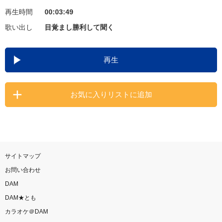
再生時間
00:03:49
お知らせ
よくあるご質問
歌い出し
目覚まし勝利して聞く
DAMの新曲・ランキングなど
再生
カラオケ最新情報をチェック！
お気に入りリストに追加
自宅でカラオケ歌い放題！
家族や友達と一緒に！練習にも！
サイトマップ
お問い合わせ
DAM
DAM★とも
カラオケ＠DAM