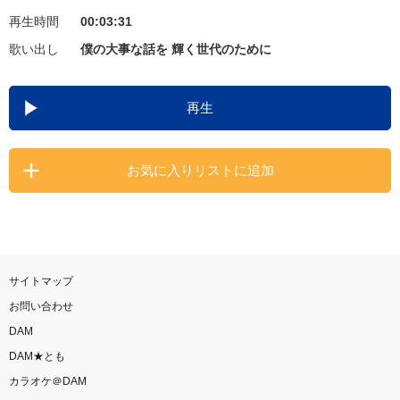
再生時間
00:03:31
お知らせ
よくあるご質問
歌い出し
僕の大事な話を 輝く世代のために
DAMの新曲・ランキングなど
再生
カラオケ最新情報をチェック！
お気に入りリストに追加
自宅でカラオケ歌い放題！
家族や友達と一緒に！練習にも！
サイトマップ
お問い合わせ
DAM
DAM★とも
カラオケ＠DAM