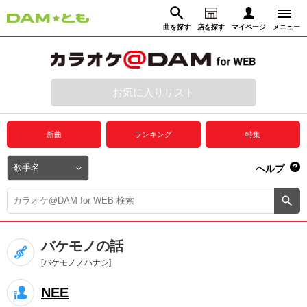
曲を探す
店を探す
マイページ
メニュー
ログイン
マイページ
お気に入りリスト
動画からさがす
録音からさがす
プレミアムサービス
新曲
ランキング
特集
DAM★とも動画
閉じる
ヘルプ
DAM★とも録音
カラオケ＠DAM
バケモノの話
ユーザー検索
[バケモノノハナシ]
NEE
キャンペーン