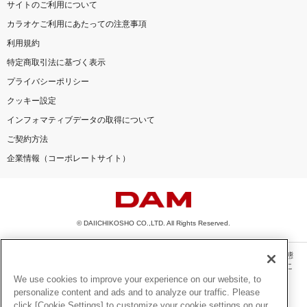
サイトのご利用について
カラオケご利用にあたっての注意事項
利用規約
特定商取引法に基づく表示
プライバシーポリシー
クッキー設定
インフォマティブデータの取得について
ご契約方法
企業情報（コーポレートサイト）
© DAIICHIKOSHO CO.,LTD. All Rights Reserved.
このサイトに掲載されている一切の文章・画像・写真・動画・音声等を、手段や形態
を問わず、著作権法の定める範囲を超えて無断で複製、転載、ファイル化などするこ
とを禁じます。
We use cookies to improve your experience on our website, to
personalize content and ads and to analyze our traffic. Please
楽曲及びコンテンツは、機種によりご利用いただけない場合があります。
click [Cookie Settings] to customize your cookie settings on our
楽曲及びコンテンツの配信日、配信内容が変更になる場合があります。