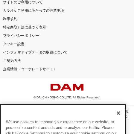
サイトのご利用について
カラオケご利用にあたっての注意事項
利用規約
特定商取引法に基づく表示
プライバシーポリシー
クッキー設定
インフォマティブデータの取得について
ご契約方法
企業情報（コーポレートサイト）
© DAIICHIKOSHO CO.,LTD. All Rights Reserved.
このサイトに掲載されている一切の文章・画像・写真・動画・音声等を、手段や形態
を問わず、著作権法の定める範囲を超えて無断で複製、転載、ファイル化などするこ
とを禁じます。
We use cookies to improve your experience on our website, to
personalize content and ads and to analyze our traffic. Please
楽曲及びコンテンツは、機種によりご利用いただけない場合があります。
click [Cookie Settings] to customize your cookie settings on our
楽曲及びコンテンツの配信日、配信内容が変更になる場合があります。