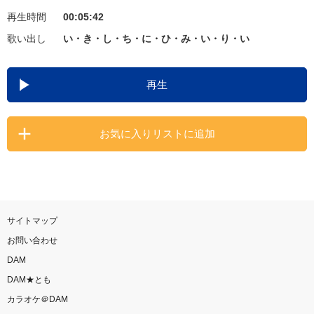
再生時間
00:05:42
お知らせ
よくあるご質問
歌い出し
い・き・し・ち・に・ひ・み・い・り・い
DAMの新曲・ランキングなど
再生
カラオケ最新情報をチェック！
お気に入りリストに追加
自宅でカラオケ歌い放題！
家族や友達と一緒に！練習にも！
サイトマップ
お問い合わせ
DAM
DAM★とも
カラオケ＠DAM