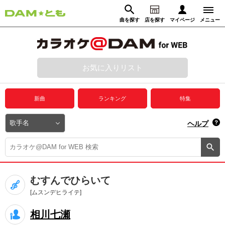
曲を探す
店を探す
マイページ
メニュー
ログイン
マイページ
お気に入りリスト
動画からさがす
録音からさがす
プレミアムサービス
新曲
ランキング
特集
DAM★とも動画
閉じる
ヘルプ
DAM★とも録音
カラオケ＠DAM
むすんでひらいて
ユーザー検索
[ムスンデヒライテ]
相川七瀬
キャンペーン