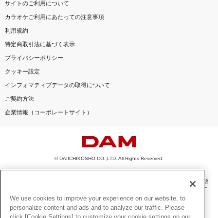
サイトのご利用について
カラオケご利用にあたっての注意事項
利用規約
特定商取引法に基づく表示
プライバシーポリシー
クッキー設定
インフォマティブデータの取得について
ご契約方法
企業情報（コーポレートサイト）
© DAIICHIKOSHO CO.,LTD. All Rights Reserved.
このサイトに掲載されている一切の文章・画像・写真・動画・音声等を、手段や形態
を問わず、著作権法の定める範囲を超えて無断で複製、転載、ファイル化などするこ
とを禁じます。
We use cookies to improve your experience on our website, to
personalize content and ads and to analyze our traffic. Please
楽曲及びコンテンツは、機種によりご利用いただけない場合があります。
click [Cookie Settings] to customize your cookie settings on our
楽曲及びコンテンツの配信日、配信内容が変更になる場合があります。