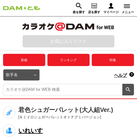
曲を探す
店を探す
マイページ
メニュー
ログイン
マイページ
お気に入りリスト
動画からさがす
録音からさがす
プレミアムサービス
新曲
ランキング
特集
DAM★とも動画
閉じる
ヘルプ
DAM★とも録音
カラオケ＠DAM
君色シュガーパレット(大人組Ver.)
ユーザー検索
[キミイロシュガーパレットオトナグミバージョン]
いれいす
キャンペーン