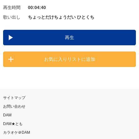
再生時間
00:04:40
お知らせ
よくあるご質問
歌い出し
ちょっとだけちょうだい ひとくち
DAMの新曲・ランキングなど
再生
カラオケ最新情報をチェック！
お気に入りリストに追加
自宅でカラオケ歌い放題！
家族や友達と一緒に！練習にも！
サイトマップ
お問い合わせ
DAM
DAM★とも
カラオケ＠DAM