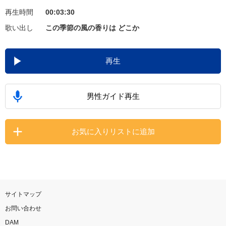
再生時間
00:03:30
お知らせ
よくあるご質問
歌い出し
この季節の風の香りは どこか
DAMの新曲・ランキングなど
再生
カラオケ最新情報をチェック！
男性ガイド再生
自宅でカラオケ歌い放題！
お気に入りリストに追加
家族や友達と一緒に！練習にも！
サイトマップ
お問い合わせ
DAM