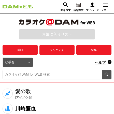
曲を探す
店を探す
マイページ
メニュー
ログイン
マイページ
お気に入りリスト
動画からさがす
録音からさがす
プレミアムサービス
新曲
ランキング
特集
DAM★とも動画
閉じる
ヘルプ
DAM★とも録音
カラオケ＠DAM
愛の歌
ユーザー検索
[アイノウタ]
川崎鷹也
キャンペーン