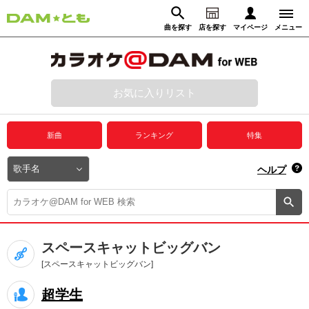
曲を探す
店を探す
マイページ
メニュー
ログイン
マイページ
お気に入りリスト
動画からさがす
録音からさがす
プレミアムサービス
新曲
ランキング
特集
DAM★とも動画
閉じる
ヘルプ
DAM★とも録音
カラオケ＠DAM
スペースキャットビッグバン
ユーザー検索
[スペースキャットビッグバン]
超学生
キャンペーン