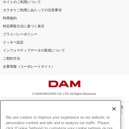
サイトのご利用について
カラオケご利用にあたっての注意事項
利用規約
特定商取引法に基づく表示
プライバシーポリシー
クッキー設定
インフォマティブデータの取得について
ご契約方法
企業情報（コーポレートサイト）
© DAIICHIKOSHO CO.,LTD. All Rights Reserved.
このサイトに掲載されている一切の文章・画像・写真・動画・音声等を、手段や形態
を問わず、著作権法の定める範囲を超えて無断で複製、転載、ファイル化などするこ
とを禁じます。
We use cookies to improve your experience on our website, to
personalize content and ads and to analyze our traffic. Please
楽曲及びコンテンツは、機種によりご利用いただけない場合があります。
click [Cookie Settings] to customize your cookie settings on our
楽曲及びコンテンツの配信日、配信内容が変更になる場合があります。