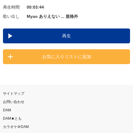
再生時間
00:03:44
お知らせ
よくあるご質問
歌い出し
Myao ありえない ... 規格外
DAMの新曲・ランキングなど
再生
カラオケ最新情報をチェック！
お気に入りリストに追加
自宅でカラオケ歌い放題！
家族や友達と一緒に！練習にも！
サイトマップ
お問い合わせ
DAM
DAM★とも
カラオケ＠DAM