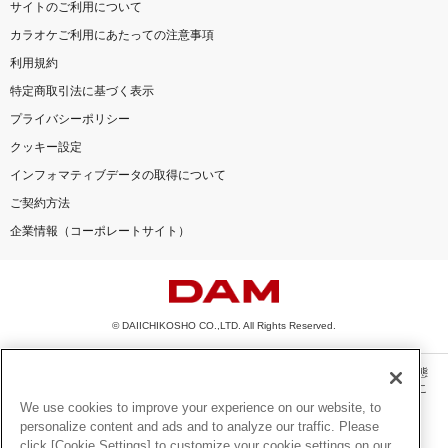
サイトのご利用について
カラオケご利用にあたっての注意事項
利用規約
特定商取引法に基づく表示
プライバシーポリシー
クッキー設定
インフォマティブデータの取得について
ご契約方法
企業情報（コーポレートサイト）
© DAIICHIKOSHO CO.,LTD. All Rights Reserved.
このサイトに掲載されている一切の文章・画像・写真・動画・音声等を、手段や形態
を問わず、著作権法の定める範囲を超えて無断で複製、転載、ファイル化などするこ
とを禁じます。
We use cookies to improve your experience on our website, to
personalize content and ads and to analyze our traffic. Please
楽曲及びコンテンツは、機種によりご利用いただけない場合があります。
click [Cookie Settings] to customize your cookie settings on our
楽曲及びコンテンツの配信日、配信内容が変更になる場合があります。