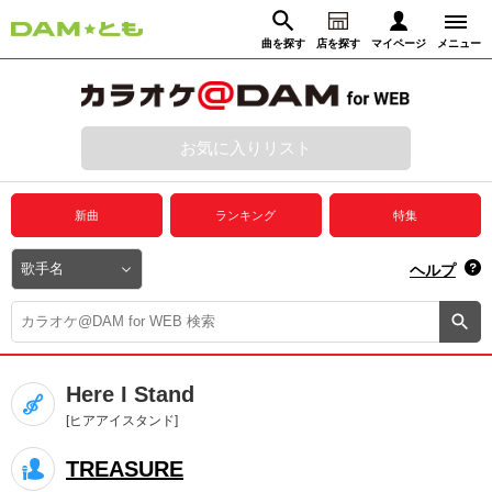
曲を探す
店を探す
マイページ
メニュー
ログイン
マイページ
お気に入りリスト
動画からさがす
録音からさがす
プレミアムサービス
新曲
ランキング
特集
DAM★とも動画
閉じる
ヘルプ
DAM★とも録音
カラオケ＠DAM
Here I Stand
ユーザー検索
[ヒアアイスタンド]
TREASURE
キャンペーン