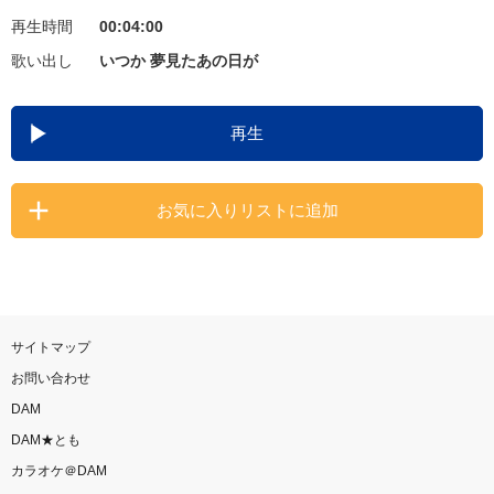
再生時間
00:04:00
お知らせ
よくあるご質問
歌い出し
いつか 夢見たあの日が
DAMの新曲・ランキングなど
再生
カラオケ最新情報をチェック！
お気に入りリストに追加
自宅でカラオケ歌い放題！
家族や友達と一緒に！練習にも！
サイトマップ
お問い合わせ
DAM
DAM★とも
カラオケ＠DAM