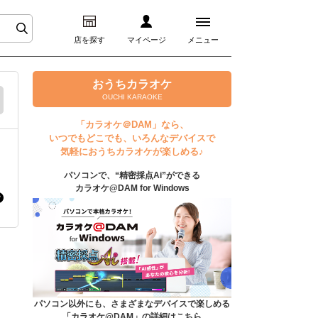
店を探す
マイページ
メニュー
ログイン
おうちカラオケ
OUCHI KARAOKE
マイページ
「カラオケ＠DAM」なら、
いつでもどこでも、いろんなデバイスで
プレミアムサービス
気軽におうちカラオケが楽しめる♪
パソコンで、“精密採点Ai”ができる
DAM★とも動画
カラオケ@DAM for Windows
DAM★とも録音
カラオケ＠DAM
ユーザー検索
パソコン以外にも、さまざまなデバイスで楽しめる
「カラオケ@DAM」の詳細はこちら