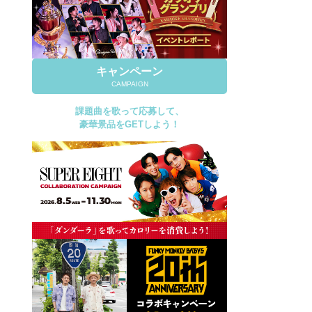
キャンペーン
CAMPAIGN
課題曲を歌って応募して、
豪華景品をGETしよう！