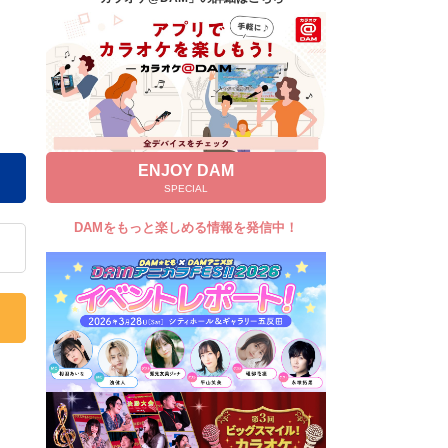
キャンペーン
お知らせ
よくあるご質問
DAMの新曲・ランキングなど
カラオケ最新情報をチェック！
ENJOY DAM
SPECIAL
DAMをもっと楽しめる情報を発信中！
自宅でカラオケ歌い放題！
家族や友達と一緒に！練習にも！