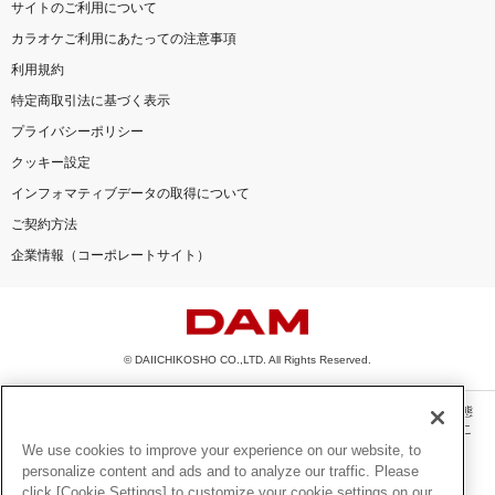
サイトのご利用について
カラオケご利用にあたっての注意事項
利用規約
特定商取引法に基づく表示
プライバシーポリシー
クッキー設定
インフォマティブデータの取得について
ご契約方法
企業情報（コーポレートサイト）
© DAIICHIKOSHO CO.,LTD. All Rights Reserved.
このサイトに掲載されている一切の文章・画像・写真・動画・音声等を、手段や形態
を問わず、著作権法の定める範囲を超えて無断で複製、転載、ファイル化などするこ
とを禁じます。
We use cookies to improve your experience on our website, to
personalize content and ads and to analyze our traffic. Please
楽曲及びコンテンツは、機種によりご利用いただけない場合があります。
click [Cookie Settings] to customize your cookie settings on our
楽曲及びコンテンツの配信日、配信内容が変更になる場合があります。