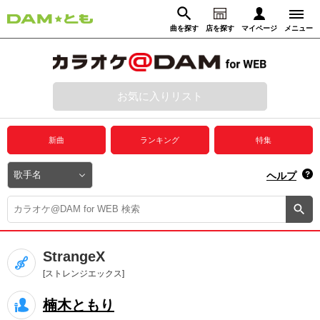
曲を探す
店を探す
マイページ
メニュー
ログイン
マイページ
お気に入りリスト
動画からさがす
録音からさがす
プレミアムサービス
新曲
ランキング
特集
DAM★とも動画
閉じる
ヘルプ
DAM★とも録音
カラオケ＠DAM
StrangeX
ユーザー検索
[ストレンジエックス]
楠木ともり
キャンペーン