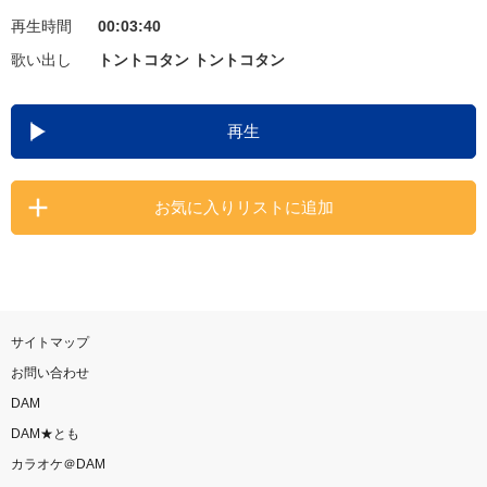
再生時間
00:03:40
お知らせ
よくあるご質問
歌い出し
トントコタン トントコタン
DAMの新曲・ランキングなど
再生
カラオケ最新情報をチェック！
お気に入りリストに追加
自宅でカラオケ歌い放題！
家族や友達と一緒に！練習にも！
サイトマップ
お問い合わせ
DAM
DAM★とも
カラオケ＠DAM