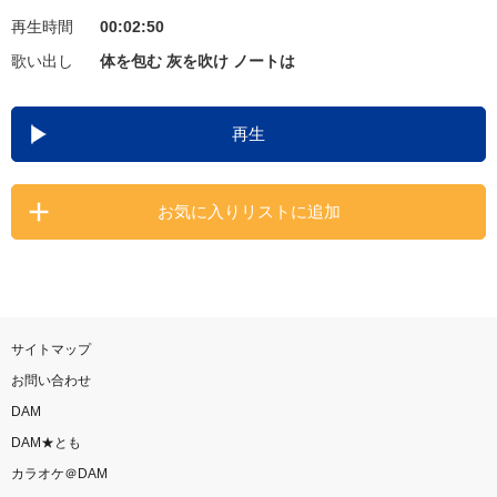
再生時間
00:02:50
お知らせ
よくあるご質問
歌い出し
体を包む 灰を吹け ノートは
DAMの新曲・ランキングなど
再生
カラオケ最新情報をチェック！
お気に入りリストに追加
自宅でカラオケ歌い放題！
家族や友達と一緒に！練習にも！
サイトマップ
お問い合わせ
DAM
DAM★とも
カラオケ＠DAM