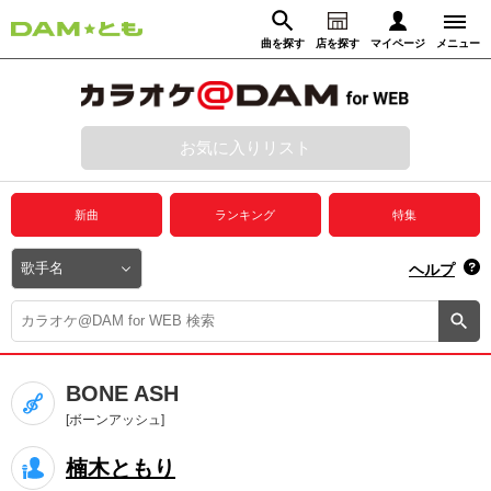
曲を探す
店を探す
マイページ
メニュー
ログイン
マイページ
お気に入りリスト
動画からさがす
録音からさがす
プレミアムサービス
新曲
ランキング
特集
DAM★とも動画
閉じる
ヘルプ
DAM★とも録音
カラオケ＠DAM
BONE ASH
ユーザー検索
[ボーンアッシュ]
楠木ともり
キャンペーン