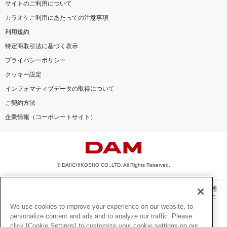
サイトのご利用について
カラオケご利用にあたっての注意事項
利用規約
特定商取引法に基づく表示
プライバシーポリシー
クッキー設定
インフォマティブデータの取得について
ご契約方法
企業情報（コーポレートサイト）
© DAIICHIKOSHO CO.,LTD. All Rights Reserved.
このサイトに掲載されている一切の文章・画像・写真・動画・音声等を、手段や形態
を問わず、著作権法の定める範囲を超えて無断で複製、転載、ファイル化などするこ
とを禁じます。
We use cookies to improve your experience on our website, to
personalize content and ads and to analyze our traffic. Please
楽曲及びコンテンツは、機種によりご利用いただけない場合があります。
click [Cookie Settings] to customize your cookie settings on our
楽曲及びコンテンツの配信日、配信内容が変更になる場合があります。