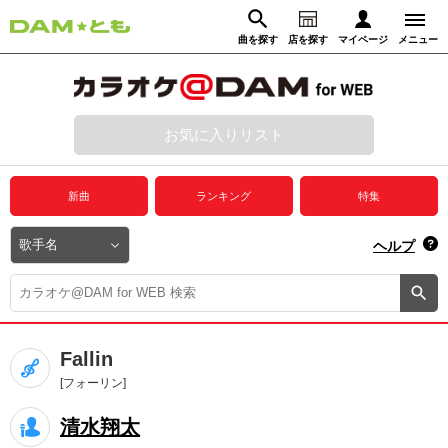
曲を探す
店を探す
マイページ
メニュー
ログイン
マイページ
お気に入りリスト
動画からさがす
録音からさがす
プレミアムサービス
新曲
ランキング
特集
DAM★とも動画
閉じる
ヘルプ
DAM★とも録音
カラオケ＠DAM
Fallin
ユーザー検索
[フォーリン]
清水翔太
キャンペーン