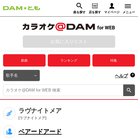
曲を探す
店を探す
マイページ
メニュー
ログイン
マイページ
お気に入りリスト
動画からさがす
録音からさがす
プレミアムサービス
新曲
ランキング
特集
DAM★とも動画
閉じる
ヘルプ
DAM★とも録音
カラオケ＠DAM
ラヴナイトメア
ユーザー検索
[ラブナイトメア]
ベアードアード
キャンペーン