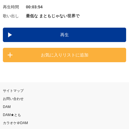
再生時間
00:03:54
お知らせ
よくあるご質問
歌い出し
最低な まともじゃない世界で
DAMの新曲・ランキングなど
再生
カラオケ最新情報をチェック！
お気に入りリストに追加
自宅でカラオケ歌い放題！
家族や友達と一緒に！練習にも！
サイトマップ
お問い合わせ
DAM
DAM★とも
カラオケ＠DAM