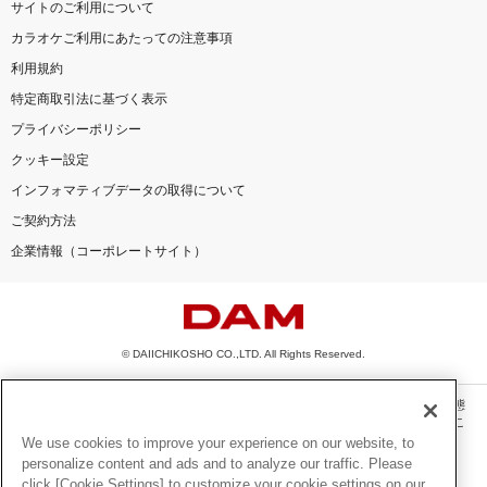
サイトのご利用について
カラオケご利用にあたっての注意事項
利用規約
特定商取引法に基づく表示
プライバシーポリシー
クッキー設定
インフォマティブデータの取得について
ご契約方法
企業情報（コーポレートサイト）
© DAIICHIKOSHO CO.,LTD. All Rights Reserved.
このサイトに掲載されている一切の文章・画像・写真・動画・音声等を、手段や形態
を問わず、著作権法の定める範囲を超えて無断で複製、転載、ファイル化などするこ
とを禁じます。
We use cookies to improve your experience on our website, to
personalize content and ads and to analyze our traffic. Please
楽曲及びコンテンツは、機種によりご利用いただけない場合があります。
click [Cookie Settings] to customize your cookie settings on our
楽曲及びコンテンツの配信日、配信内容が変更になる場合があります。