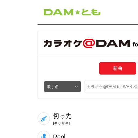
新曲
切っ先
[キッサキ]
Reol