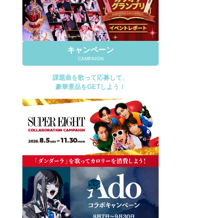
キャンペーン
CAMPAIGN
課題曲を歌って応募して、
豪華景品をGETしよう！