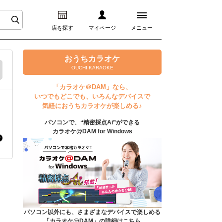
店を探す
マイページ
メニュー
ログイン
おうちカラオケ
OUCHI KARAOKE
マイページ
「カラオケ＠DAM」なら、
いつでもどこでも、いろんなデバイスで
プレミアムサービス
気軽におうちカラオケが楽しめる♪
パソコンで、“精密採点Ai”ができる
DAM★とも動画
カラオケ@DAM for Windows
DAM★とも録音
カラオケ＠DAM
ユーザー検索
パソコン以外にも、さまざまなデバイスで楽しめる
「カラオケ@DAM」の詳細はこちら