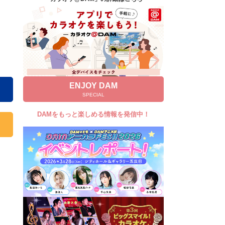
キャンペーン
お知らせ
よくあるご質問
DAMの新曲・ランキングなど
カラオケ最新情報をチェック！
ENJOY DAM
SPECIAL
DAMをもっと楽しめる情報を発信中！
自宅でカラオケ歌い放題！
家族や友達と一緒に！練習にも！