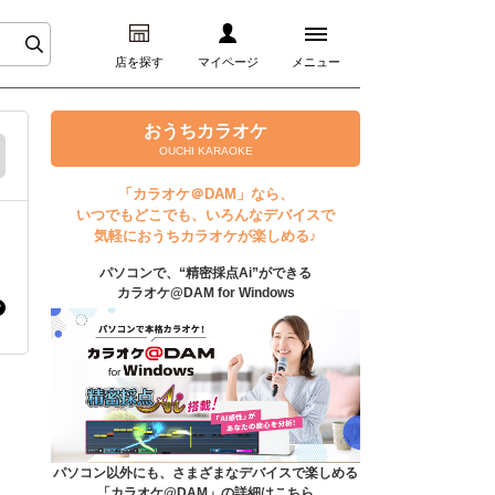
店を探す
マイページ
メニュー
ログイン
おうちカラオケ
OUCHI KARAOKE
マイページ
「カラオケ＠DAM」なら、
いつでもどこでも、いろんなデバイスで
プレミアムサービス
気軽におうちカラオケが楽しめる♪
パソコンで、“精密採点Ai”ができる
DAM★とも動画
カラオケ@DAM for Windows
DAM★とも録音
カラオケ＠DAM
ユーザー検索
パソコン以外にも、さまざまなデバイスで楽しめる
「カラオケ@DAM」の詳細はこちら