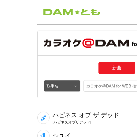
新曲
ハピネス オブ ザ デッド
[ハピネスオブザデッド]
シユイ