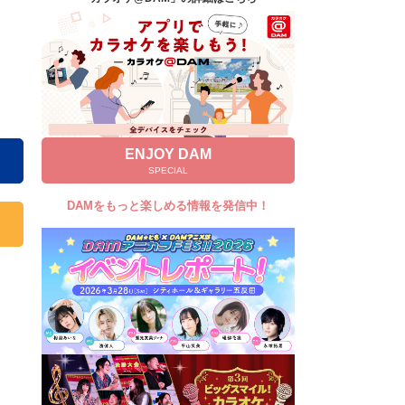
キャンペーン
お知らせ
よくあるご質問
DAMの新曲・ランキングなど
カラオケ最新情報をチェック！
ENJOY DAM
SPECIAL
DAMをもっと楽しめる情報を発信中！
自宅でカラオケ歌い放題！
家族や友達と一緒に！練習にも！