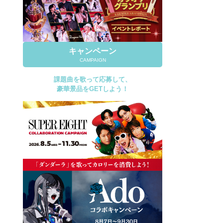
キャンペーン
CAMPAIGN
課題曲を歌って応募して、
豪華景品をGETしよう！