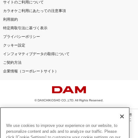
サイトのご利用について
カラオケご利用にあたっての注意事項
利用規約
特定商取引法に基づく表示
プライバシーポリシー
クッキー設定
インフォマティブデータの取得について
ご契約方法
企業情報（コーポレートサイト）
© DAIICHIKOSHO CO.,LTD. All Rights Reserved.
このサイトに掲載されている一切の文章・画像・写真・動画・音声等を、手段や形態
を問わず、著作権法の定める範囲を超えて無断で複製、転載、ファイル化などするこ
とを禁じます。
We use cookies to improve your experience on our website, to
personalize content and ads and to analyze our traffic. Please
楽曲及びコンテンツは、機種によりご利用いただけない場合があります。
click [Cookie Settings] to customize your cookie settings on our
楽曲及びコンテンツの配信日、配信内容が変更になる場合があります。