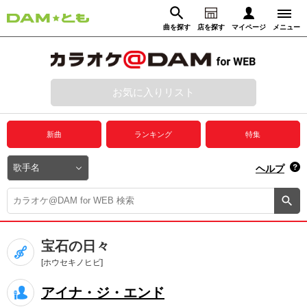
曲を探す
店を探す
マイページ
メニュー
ログイン
マイページ
お気に入りリスト
動画からさがす
録音からさがす
プレミアムサービス
新曲
ランキング
特集
DAM★とも動画
閉じる
ヘルプ
DAM★とも録音
カラオケ＠DAM
宝石の日々
ユーザー検索
[ホウセキノヒビ]
アイナ・ジ・エンド
キャンペーン