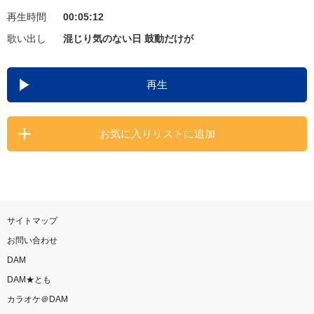
再生時間
00:05:12
お知らせ
よくあるご質問
歌い出し
混じり気のない日 鼓動だけが
DAMの新曲・ランキングなど
再生
カラオケ最新情報をチェック！
お気に入りリストに追加
自宅でカラオケ歌い放題！
家族や友達と一緒に！練習にも！
サイトマップ
お問い合わせ
DAM
DAM★とも
カラオケ＠DAM