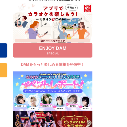
キャンペーン
お知らせ
よくあるご質問
DAMの新曲・ランキングなど
カラオケ最新情報をチェック！
ENJOY DAM
SPECIAL
DAMをもっと楽しめる情報を発信中！
自宅でカラオケ歌い放題！
家族や友達と一緒に！練習にも！