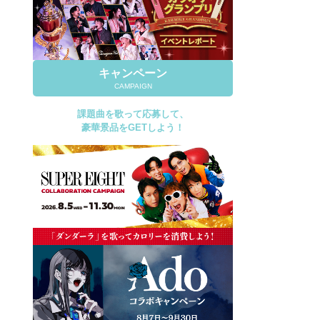
キャンペーン
CAMPAIGN
課題曲を歌って応募して、
豪華景品をGETしよう！