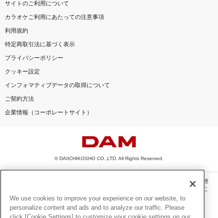
サイトのご利用について
カラオケご利用にあたっての注意事項
利用規約
特定商取引法に基づく表示
プライバシーポリシー
クッキー設定
インフォマティブデータの取得について
ご契約方法
企業情報（コーポレートサイト）
© DAIICHIKOSHO CO.,LTD. All Rights Reserved.
このサイトに掲載されている一切の文章・画像・写真・動画・音声等を、手段や形態
を問わず、著作権法の定める範囲を超えて無断で複製、転載、ファイル化などするこ
とを禁じます。
We use cookies to improve your experience on our website, to
personalize content and ads and to analyze our traffic. Please
楽曲及びコンテンツは、機種によりご利用いただけない場合があります。
click [Cookie Settings] to customize your cookie settings on our
楽曲及びコンテンツの配信日、配信内容が変更になる場合があります。