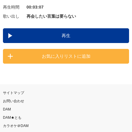
再生時間
00:03:07
お知らせ
よくあるご質問
歌い出し
再会したい言葉は要らない
DAMの新曲・ランキングなど
再生
カラオケ最新情報をチェック！
お気に入りリストに追加
自宅でカラオケ歌い放題！
家族や友達と一緒に！練習にも！
サイトマップ
お問い合わせ
DAM
DAM★とも
カラオケ＠DAM