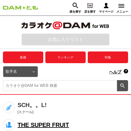
曲を探す
店を探す
マイページ
メニュー
ログイン
マイページ
お気に入りリスト
動画からさがす
録音からさがす
プレミアムサービス
新曲
ランキング
特集
DAM★とも動画
閉じる
ヘルプ
DAM★とも録音
カラオケ＠DAM
SCH。。L!
ユーザー検索
[スクール]
THE SUPER FRUIT
キャンペーン