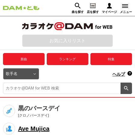
曲を探す
店を探す
マイページ
メニュー
ログイン
マイページ
お気に入りリスト
動画からさがす
録音からさがす
プレミアムサービス
新曲
ランキング
特集
DAM★とも動画
閉じる
ヘルプ
DAM★とも録音
カラオケ＠DAM
黒のバースデイ
ユーザー検索
[クロノバースデイ]
Ave Mujica
キャンペーン