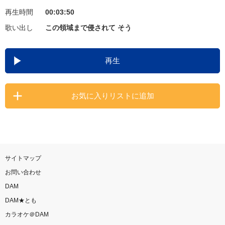
再生時間
00:03:50
お知らせ
よくあるご質問
歌い出し
この領域まで侵されて そう
DAMの新曲・ランキングなど
再生
カラオケ最新情報をチェック！
お気に入りリストに追加
自宅でカラオケ歌い放題！
家族や友達と一緒に！練習にも！
サイトマップ
お問い合わせ
DAM
DAM★とも
カラオケ＠DAM