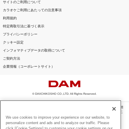
サイトのご利用について
カラオケご利用にあたっての注意事項
利用規約
特定商取引法に基づく表示
プライバシーポリシー
クッキー設定
インフォマティブデータの取得について
ご契約方法
企業情報（コーポレートサイト）
© DAIICHIKOSHO CO.,LTD. All Rights Reserved.
このサイトに掲載されている一切の文章・画像・写真・動画・音声等を、手段や形態
を問わず、著作権法の定める範囲を超えて無断で複製、転載、ファイル化などするこ
とを禁じます。
We use cookies to improve your experience on our website, to
personalize content and ads and to analyze our traffic. Please
楽曲及びコンテンツは、機種によりご利用いただけない場合があります。
click [Cookie Settings] to customize your cookie settings on our
楽曲及びコンテンツの配信日、配信内容が変更になる場合があります。