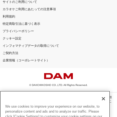
サイトのご利用について
カラオケご利用にあたっての注意事項
利用規約
特定商取引法に基づく表示
プライバシーポリシー
クッキー設定
インフォマティブデータの取得について
ご契約方法
企業情報（コーポレートサイト）
© DAIICHIKOSHO CO.,LTD. All Rights Reserved.
このサイトに掲載されている一切の文章・画像・写真・動画・音声等を、手段や形態
を問わず、著作権法の定める範囲を超えて無断で複製、転載、ファイル化などするこ
とを禁じます。
We use cookies to improve your experience on our website, to
personalize content and ads and to analyze our traffic. Please
楽曲及びコンテンツは、機種によりご利用いただけない場合があります。
click [Cookie Settings] to customize your cookie settings on our
楽曲及びコンテンツの配信日、配信内容が変更になる場合があります。