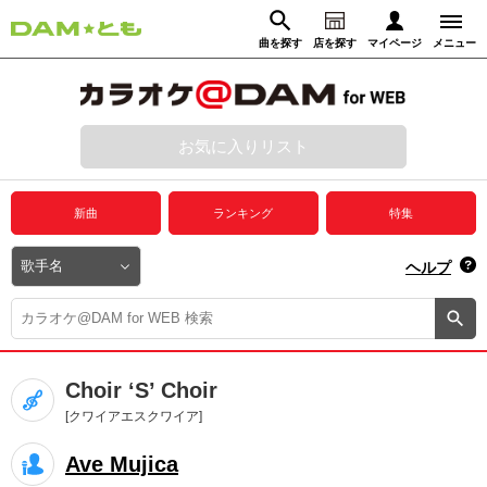
曲を探す
店を探す
マイページ
メニュー
ログイン
マイページ
お気に入りリスト
動画からさがす
録音からさがす
プレミアムサービス
新曲
ランキング
特集
DAM★とも動画
閉じる
ヘルプ
DAM★とも録音
カラオケ＠DAM
Choir ‘S’ Choir
ユーザー検索
[クワイアエスクワイア]
Ave Mujica
キャンペーン