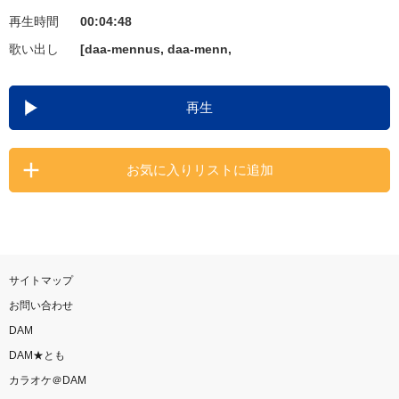
再生時間
00:04:48
お知らせ
よくあるご質問
歌い出し
[daa-mennus, daa-menn,
DAMの新曲・ランキングなど
再生
カラオケ最新情報をチェック！
お気に入りリストに追加
自宅でカラオケ歌い放題！
家族や友達と一緒に！練習にも！
サイトマップ
お問い合わせ
DAM
DAM★とも
カラオケ＠DAM