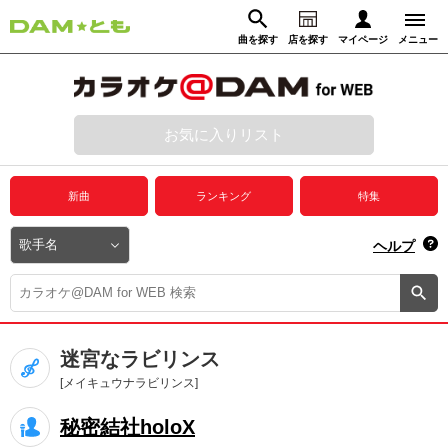
曲を探す
店を探す
マイページ
メニュー
ログイン
マイページ
お気に入りリスト
動画からさがす
録音からさがす
プレミアムサービス
新曲
ランキング
特集
DAM★とも動画
閉じる
ヘルプ
DAM★とも録音
カラオケ＠DAM
迷宮なラビリンス
ユーザー検索
[メイキュウナラビリンス]
秘密結社holoX
キャンペーン