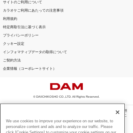
サイトのご利用について
カラオケご利用にあたっての注意事項
利用規約
特定商取引法に基づく表示
プライバシーポリシー
クッキー設定
インフォマティブデータの取得について
ご契約方法
企業情報（コーポレートサイト）
© DAIICHIKOSHO CO.,LTD. All Rights Reserved.
このサイトに掲載されている一切の文章・画像・写真・動画・音声等を、手段や形態
を問わず、著作権法の定める範囲を超えて無断で複製、転載、ファイル化などするこ
とを禁じます。
We use cookies to improve your experience on our website, to
personalize content and ads and to analyze our traffic. Please
楽曲及びコンテンツは、機種によりご利用いただけない場合があります。
click [Cookie Settings] to customize your cookie settings on our
楽曲及びコンテンツの配信日、配信内容が変更になる場合があります。