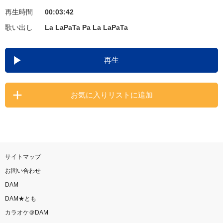
再生時間
00:03:42
お知らせ
よくあるご質問
歌い出し
La LaPaTa Pa La LaPaTa
DAMの新曲・ランキングなど
再生
カラオケ最新情報をチェック！
お気に入りリストに追加
自宅でカラオケ歌い放題！
家族や友達と一緒に！練習にも！
サイトマップ
お問い合わせ
DAM
DAM★とも
カラオケ＠DAM