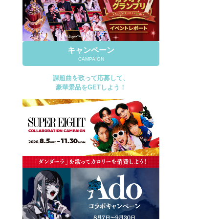
キャンペーン
CAMPAIGN
課題曲を歌って応募して、
豪華景品をGETしよう！