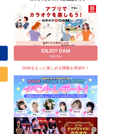
キャンペーン
お知らせ
よくあるご質問
DAMの新曲・ランキングなど
カラオケ最新情報をチェック！
ENJOY DAM
SPECIAL
DAMをもっと楽しめる情報を発信中！
自宅でカラオケ歌い放題！
家族や友達と一緒に！練習にも！