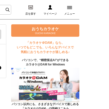
店を探す
マイページ
メニュー
ログイン
おうちカラオケ
OUCHI KARAOKE
マイページ
「カラオケ＠DAM」なら、
いつでもどこでも、いろんなデバイスで
プレミアムサービス
気軽におうちカラオケが楽しめる♪
パソコンで、“精密採点Ai”ができる
DAM★とも動画
カラオケ@DAM for Windows
DAM★とも録音
カラオケ＠DAM
ユーザー検索
パソコン以外にも、さまざまなデバイスで楽しめる
「カラオケ@DAM」の詳細はこちら