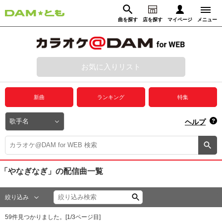
曲を探す
店を探す
マイページ
メニュー
ログイン
マイページ
お気に入りリスト
動画からさがす
録音からさがす
プレミアムサービス
新曲
ランキング
特集
DAM★とも動画
閉じる
ヘルプ
DAM★とも録音
カラオケ＠DAM
「やなぎなぎ」
の配信曲一覧
ユーザー検索
絞り込み
キャンペーン
59
件見つかりました。[
1
/
3
ページ目]