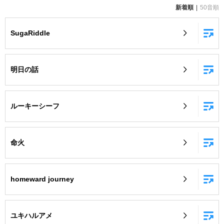
新着順
50音順
お知らせ
よくあるご質問
SugaRiddle
DAMの新曲・ランキングなど
カラオケ最新情報をチェック！
明日の話
ルーキーシーフ
自宅でカラオケ歌い放題！
家族や友達と一緒に！練習にも！
命火
homeward journey
ユキハルアメ