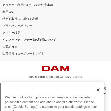
カラオケご利用にあたっての注意事項
利用規約
特定商取引法に基づく表示
プライバシーポリシー
クッキー設定
インフォマティブデータの取得について
ご契約方法
企業情報（コーポレートサイト）
© DAIICHIKOSHO CO.,LTD. All Rights Reserved.
このサイトに掲載されている一切の文章・画像・写真・動画・音声等を、手段や形態
を問わず、著作権法の定める範囲を超えて無断で複製、転載、ファイル化などするこ
とを禁じます。
We use cookies to improve your experience on our website, to
personalize content and ads and to analyze our traffic. Please
楽曲及びコンテンツは、機種によりご利用いただけない場合があります。
click [Cookie Settings] to customize your cookie settings on our
楽曲及びコンテンツの配信日、配信内容が変更になる場合があります。