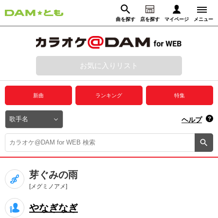
曲を探す
店を探す
マイページ
メニュー
ログイン
マイページ
お気に入りリスト
動画からさがす
録音からさがす
プレミアムサービス
新曲
ランキング
特集
DAM★とも動画
閉じる
ヘルプ
DAM★とも録音
カラオケ＠DAM
芽ぐみの雨
ユーザー検索
[メグミノアメ]
やなぎなぎ
キャンペーン