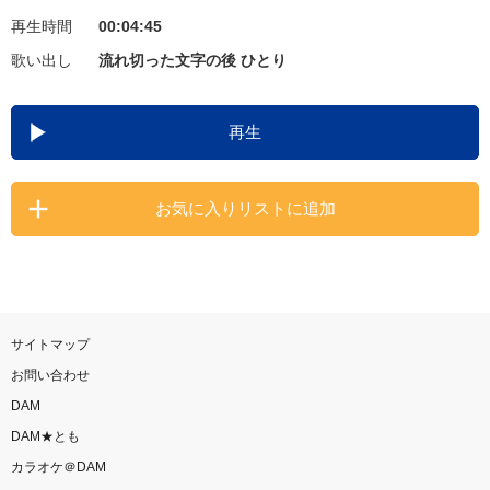
再生時間
00:04:45
お知らせ
よくあるご質問
歌い出し
流れ切った文字の後 ひとり
DAMの新曲・ランキングなど
再生
カラオケ最新情報をチェック！
お気に入りリストに追加
自宅でカラオケ歌い放題！
家族や友達と一緒に！練習にも！
サイトマップ
お問い合わせ
DAM
DAM★とも
カラオケ＠DAM