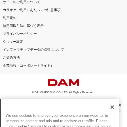
サイトのご利用について
カラオケご利用にあたっての注意事項
利用規約
特定商取引法に基づく表示
プライバシーポリシー
クッキー設定
インフォマティブデータの取得について
ご契約方法
企業情報（コーポレートサイト）
© DAIICHIKOSHO CO.,LTD. All Rights Reserved.
このサイトに掲載されている一切の文章・画像・写真・動画・音声等を、手段や形態
を問わず、著作権法の定める範囲を超えて無断で複製、転載、ファイル化などするこ
とを禁じます。
We use cookies to improve your experience on our website, to
personalize content and ads and to analyze our traffic. Please
楽曲及びコンテンツは、機種によりご利用いただけない場合があります。
click [Cookie Settings] to customize your cookie settings on our
楽曲及びコンテンツの配信日、配信内容が変更になる場合があります。