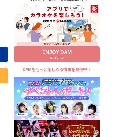
キャンペーン
お知らせ
よくあるご質問
DAMの新曲・ランキングなど
カラオケ最新情報をチェック！
ENJOY DAM
SPECIAL
DAMをもっと楽しめる情報を発信中！
自宅でカラオケ歌い放題！
家族や友達と一緒に！練習にも！