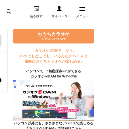
店を探す
マイページ
メニュー
ログイン
おうちカラオケ
OUCHI KARAOKE
マイページ
「カラオケ＠DAM」なら、
いつでもどこでも、いろんなデバイスで
プレミアムサービス
気軽におうちカラオケが楽しめる♪
パソコンで、“精密採点Ai”ができる
DAM★とも動画
カラオケ@DAM for Windows
DAM★とも録音
カラオケ＠DAM
ユーザー検索
パソコン以外にも、さまざまなデバイスで楽しめる
「カラオケ@DAM」の詳細はこちら