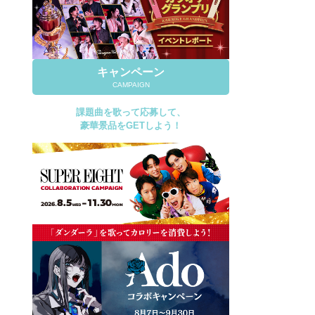
キャンペーン
CAMPAIGN
課題曲を歌って応募して、
豪華景品をGETしよう！