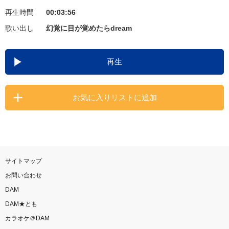
再生時間
00:03:56
お知らせ
よくあるご質問
歌い出し
幻覚に目が覚めたらdream
DAMの新曲・ランキングなど
再生
カラオケ最新情報をチェック！
お気に入りリストに追加
自宅でカラオケ歌い放題！
家族や友達と一緒に！練習にも！
サイトマップ
お問い合わせ
DAM
DAM★とも
カラオケ＠DAM