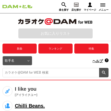
曲を探す
店を探す
マイページ
メニュー
ログイン
マイページ
お気に入りリスト
動画からさがす
録音からさがす
プレミアムサービス
新曲
ランキング
特集
DAM★とも動画
閉じる
ヘルプ
DAM★とも録音
カラオケ＠DAM
I like you
ユーザー検索
[アイライクユー]
Chilli Beans.
キャンペーン