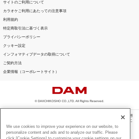
サイトのご利用について
カラオケご利用にあたっての注意事項
利用規約
特定商取引法に基づく表示
プライバシーポリシー
クッキー設定
インフォマティブデータの取得について
ご契約方法
企業情報（コーポレートサイト）
© DAIICHIKOSHO CO.,LTD. All Rights Reserved.
このサイトに掲載されている一切の文章・画像・写真・動画・音声等を、手段や形態
を問わず、著作権法の定める範囲を超えて無断で複製、転載、ファイル化などするこ
とを禁じます。
We use cookies to improve your experience on our website, to
personalize content and ads and to analyze our traffic. Please
楽曲及びコンテンツは、機種によりご利用いただけない場合があります。
click [Cookie Settings] to customize your cookie settings on our
楽曲及びコンテンツの配信日、配信内容が変更になる場合があります。