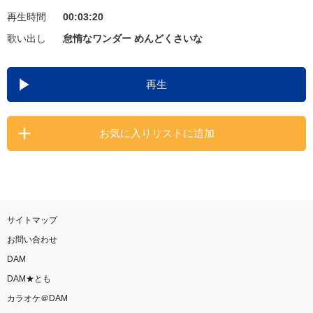
再生時間
00:03:20
お知らせ
よくあるご質問
歌い出し
怠惰なワンダー めんどくさいな
DAMの新曲・ランキングなど
再生
カラオケ最新情報をチェック！
お気に入りリストに追加
自宅でカラオケ歌い放題！
家族や友達と一緒に！練習にも！
サイトマップ
お問い合わせ
DAM
DAM★とも
カラオケ＠DAM