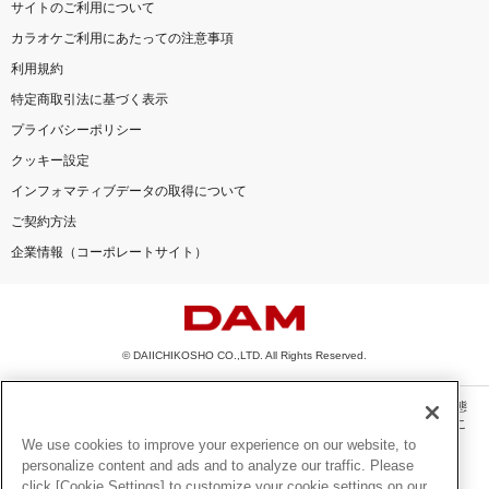
サイトのご利用について
カラオケご利用にあたっての注意事項
利用規約
特定商取引法に基づく表示
プライバシーポリシー
クッキー設定
インフォマティブデータの取得について
ご契約方法
企業情報（コーポレートサイト）
© DAIICHIKOSHO CO.,LTD. All Rights Reserved.
このサイトに掲載されている一切の文章・画像・写真・動画・音声等を、手段や形態
を問わず、著作権法の定める範囲を超えて無断で複製、転載、ファイル化などするこ
とを禁じます。
We use cookies to improve your experience on our website, to
personalize content and ads and to analyze our traffic. Please
楽曲及びコンテンツは、機種によりご利用いただけない場合があります。
click [Cookie Settings] to customize your cookie settings on our
楽曲及びコンテンツの配信日、配信内容が変更になる場合があります。