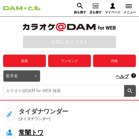
曲を探す
店を探す
マイページ
メニュー
ログイン
マイページ
お気に入りリスト
動画からさがす
録音からさがす
プレミアムサービス
新曲
ランキング
特集
DAM★とも動画
閉じる
ヘルプ
DAM★とも録音
カラオケ＠DAM
タイダナワンダー
ユーザー検索
[タイダナワンダー]
常闇トワ
キャンペーン