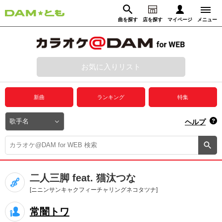
曲を探す
店を探す
マイページ
メニュー
ログイン
マイページ
お気に入りリスト
動画からさがす
録音からさがす
プレミアムサービス
新曲
ランキング
特集
DAM★とも動画
閉じる
ヘルプ
DAM★とも録音
カラオケ＠DAM
二人三脚 feat. 猫汰つな
ユーザー検索
[ニニンサンキャクフィーチャリングネコタツナ]
常闇トワ
キャンペーン