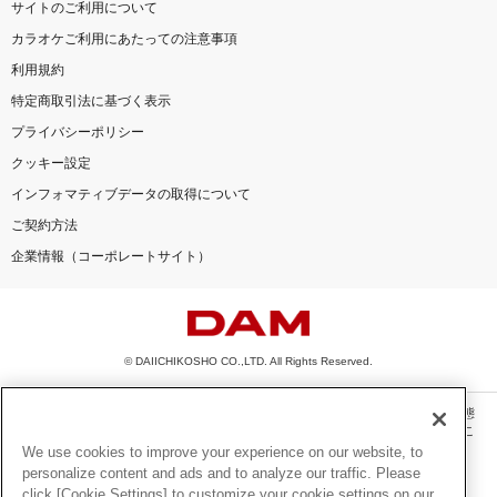
サイトのご利用について
カラオケご利用にあたっての注意事項
利用規約
特定商取引法に基づく表示
プライバシーポリシー
クッキー設定
インフォマティブデータの取得について
ご契約方法
企業情報（コーポレートサイト）
© DAIICHIKOSHO CO.,LTD. All Rights Reserved.
このサイトに掲載されている一切の文章・画像・写真・動画・音声等を、手段や形態
を問わず、著作権法の定める範囲を超えて無断で複製、転載、ファイル化などするこ
とを禁じます。
We use cookies to improve your experience on our website, to
personalize content and ads and to analyze our traffic. Please
楽曲及びコンテンツは、機種によりご利用いただけない場合があります。
click [Cookie Settings] to customize your cookie settings on our
楽曲及びコンテンツの配信日、配信内容が変更になる場合があります。