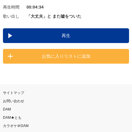
再生時間
00:04:34
お知らせ
よくあるご質問
歌い出し
「大丈夫」と また嘘をついた
DAMの新曲・ランキングなど
再生
カラオケ最新情報をチェック！
お気に入りリストに追加
自宅でカラオケ歌い放題！
家族や友達と一緒に！練習にも！
サイトマップ
お問い合わせ
DAM
DAM★とも
カラオケ＠DAM