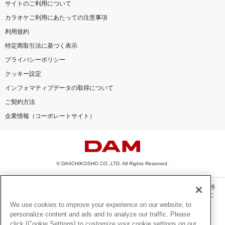
サイトのご利用について
カラオケご利用にあたっての注意事項
利用規約
特定商取引法に基づく表示
プライバシーポリシー
クッキー設定
インフォマティブデータの取得について
ご契約方法
企業情報（コーポレートサイト）
© DAIICHIKOSHO CO.,LTD. All Rights Reserved.
このサイトに掲載されている一切の文章・画像・写真・動画・音声等を、手段や形態
を問わず、著作権法の定める範囲を超えて無断で複製、転載、ファイル化などするこ
とを禁じます。
We use cookies to improve your experience on our website, to
personalize content and ads and to analyze our traffic. Please
楽曲及びコンテンツは、機種によりご利用いただけない場合があります。
click [Cookie Settings] to customize your cookie settings on our
楽曲及びコンテンツの配信日、配信内容が変更になる場合があります。