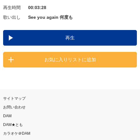
再生時間
00:03:28
お知らせ
よくあるご質問
歌い出し
See you again 何度も
DAMの新曲・ランキングなど
再生
カラオケ最新情報をチェック！
お気に入りリストに追加
自宅でカラオケ歌い放題！
家族や友達と一緒に！練習にも！
サイトマップ
お問い合わせ
DAM
DAM★とも
カラオケ＠DAM