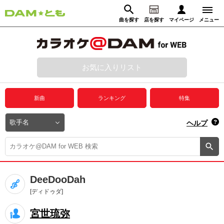
曲を探す
店を探す
マイページ
メニュー
ログイン
マイページ
お気に入りリスト
動画からさがす
録音からさがす
プレミアムサービス
新曲
ランキング
特集
DAM★とも動画
閉じる
ヘルプ
DAM★とも録音
カラオケ＠DAM
DeeDooDah
ユーザー検索
[ディドゥダ]
宮世琉弥
キャンペーン